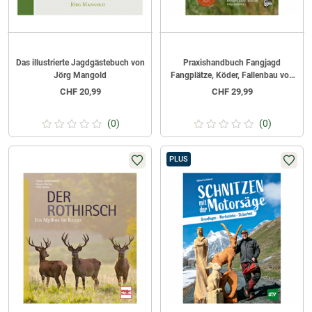
Das illustrierte Jagdgästebuch von
Praxishandbuch Fangjagd
Jörg Mangold
Fangplätze, Köder, Fallenbau von
Andre Westerkamp
CHF
20,99
CHF
29,99
(0)
(0)
PLUS