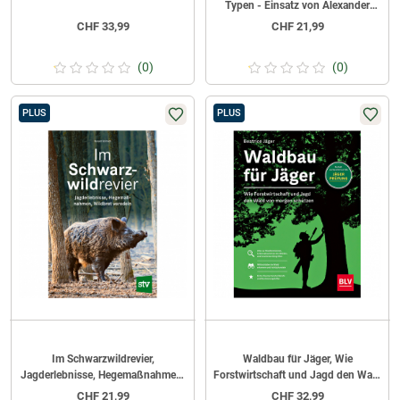
Typen - Einsatz von Alexander
Losert
CHF
33,99
CHF
21,99
(0)
(0)
PLUS
PLUS
Im Schwarzwildrevier,
Waldbau für Jäger, Wie
Jagderlebnisse, Hegemaßnahmen,
Forstwirtschaft und Jagd den Wald
Wildbret veredeln von Ronald
von morgen schützen von Beatrice
CHF
21,99
CHF
32,99