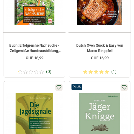
Buch: Erfolgreiche Nachsuche -
Dutch Oven Quick & Easy von
Zeitgemäße Hundeausbildung,
Marco Ringpfeil
moderne Ausrüstung, praktische
CHF
18,99
CHF
16,99
Schweißarbeit von Holger
Wilkening
(0)
(1)
PLUS