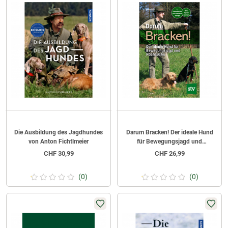
Die Ausbildung des Jagdhundes
Darum Bracken! Der ideale Hund
von Anton Fichtlmeier
für Bewegungsjagd und
Nachsuche von Erich Pitzl
CHF
30,99
CHF
26,99
(0)
(0)