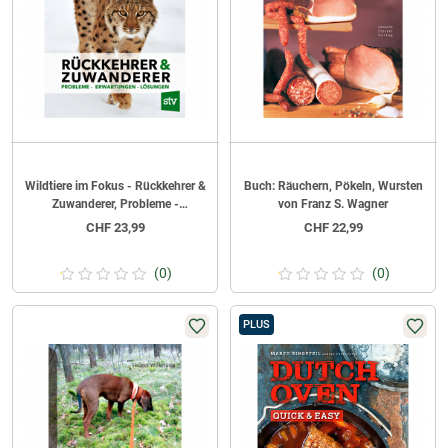
Wildtiere im Fokus - Rückkehrer &
Buch: Räuchern, Pökeln, Wursten
Zuwanderer, Probleme -
von Franz S. Wagner
Erwartungen - Lösungen (Bruno
CHF
23,99
CHF
22,99
Hespeler)
(0)
(0)
PLUS