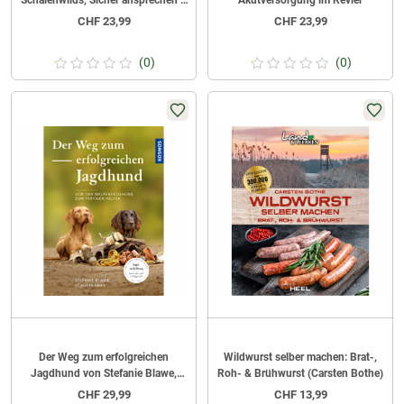
Schalenwilds, Sicher ansprechen –
Akutversorgung im Revier
waidgerecht jagen von Burkhard
CHF
23,99
CHF
23,99
Stöcker
(0)
(0)
Der Weg zum erfolgreichen
Wildwurst selber machen: Brat-,
Jagdhund von Stefanie Blawe,
Roh- & Brühwurst (Carsten Bothe)
Claudia Fries
CHF
29,99
CHF
13,99