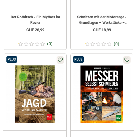
Der Rothirsch - Ein Mythos im
Schnitzen mit der Motorsäge -
Revier
Grundlagen – Werkstücke –
Sicherheit von Helmut Tschiderer
CHF
28,99
CHF
18,99
(0)
(0)
PLUS
PLUS