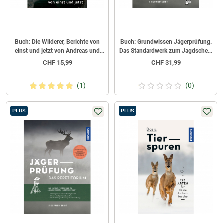
Buch: Die Wilderer, Berichte von
Buch: Grundwissen Jägerprüfung.
einst und jetzt von Andreas und
Das Standardwerk zum Jagdschein
Regina Zeppelzauer
von Siegfried Seibt
CHF
15,99
CHF
31,99
(1)
(0)
PLUS
PLUS