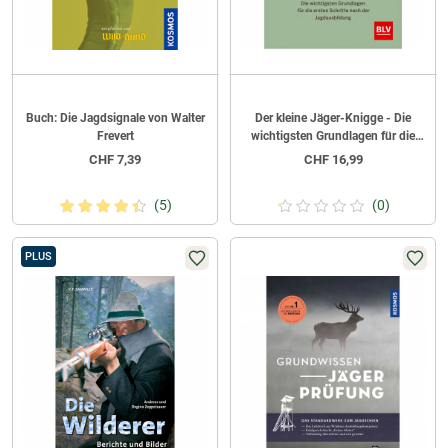
Buch: Die Jagdsignale von Walter
Der kleine Jäger-Knigge - Die
Frevert
wichtigsten Grundlagen für die
ersten Schritte nach der
CHF
7,39
CHF
16,99
Jagdausbildung von Christian
Teppe
(5)
(0)
PLUS