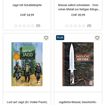
Jagd mit Schalldämpfer
Messer selbst schmieden - Vom
rohen Metall zur fertigen Klinge
(Gerhard Zeilinger)
CHF
24,99
CHF
20,99
(0)
(0)
PLUS
Lust auf Jagd (Dr. Volker Pesch)
Jagdliche Messer, Geschichte -