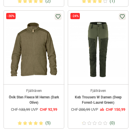
(2)
(1)
-30%
-24%
Fjällräven
Fjällräven
Övik Sten Fleece M Herren (Dark
Keb Trousers W Damen (Deep
Olive)
Forest-Laurel Green)
CHF
133,99
UVP
CHF
92,99
CHF
200,99
UVP
ab
CHF
150,99
(5)
(0)