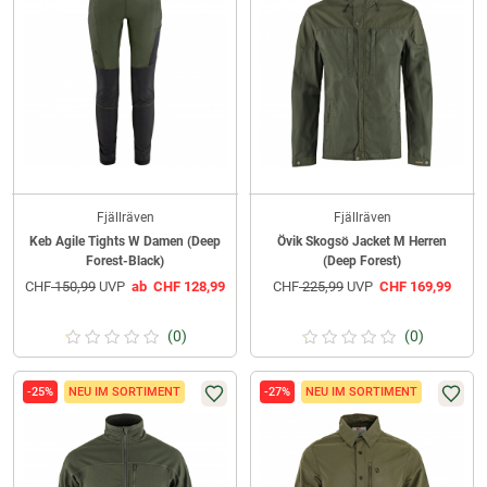
Fjällräven
Fjällräven
Keb Agile Tights W Damen (Deep
Övik Skogsö Jacket M Herren
Forest-Black)
(Deep Forest)
CHF
150,99
UVP
ab
CHF
128,99
CHF
225,99
UVP
CHF
169,99
(0)
(0)
-25%
NEU IM SORTIMENT
-27%
NEU IM SORTIMENT