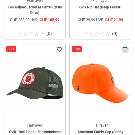
Fjällräven
Fjällräven
Keb Kaipak Jacket M Herren (Dark
Övik Rib Hat (Deep Forest)
Olive)
CHF
233,99
UVP
CHF
165,99
CHF
29,99
UVP
CHF
21,99
(0)
(0)
-17%
-28%
Fjällräven
Fjällräven
Övik 1960 Logo Långtradarkeps
Sörmland Safety Cap (Safety