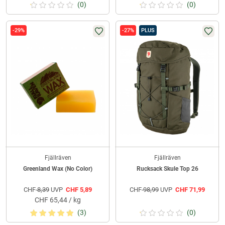
(0)
(0)
-29%
-27%
PLUS
Fjällräven
Fjällräven
Greenland Wax (No Color)
Rucksack Skule Top 26
CHF
8,39
UVP
CHF
5,89
CHF
98,99
UVP
CHF
71,99
CHF
65,44 / kg
(3)
(0)