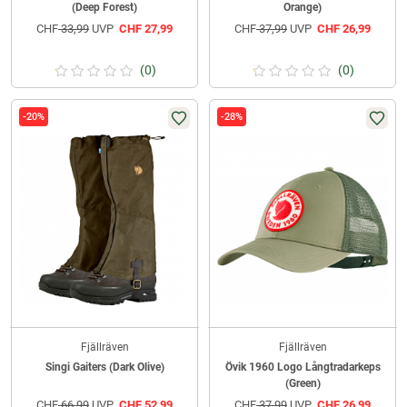
(Deep Forest)
Orange)
CHF
33,99
UVP
CHF
27,99
CHF
37,99
UVP
CHF
26,99
(0)
(0)
-20%
-28%
Fjällräven
Fjällräven
Singi Gaiters (Dark Olive)
Övik 1960 Logo Långtradarkeps
(Green)
CHF
66,99
UVP
CHF
52,99
CHF
37,99
UVP
CHF
26,99