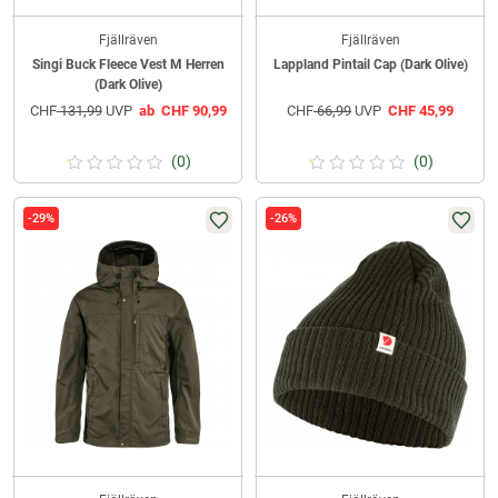
Fjällräven
Fjällräven
Singi Buck Fleece Vest M Herren
Lappland Pintail Cap (Dark Olive)
(Dark Olive)
CHF
131,99
UVP
ab
CHF
90,99
CHF
66,99
UVP
CHF
45,99
(0)
(0)
-29%
-26%