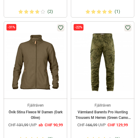
(2)
(1)
-31%
-22%
Fjällräven
Fjällräven
Övik Stina Fleece W Damen (Dark
Värmland Barents Pro Hunting
Olive)
Trousers M Herren (Green Camo-
Deep Forest)
CHF
131,99
UVP
ab
CHF
90,99
CHF
166,99
UVP
CHF
129,99