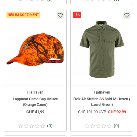
NEU IM SORTIMENT
-8%
Fjällräven
Fjällräven
Lappland Camo Cap Unisex
Övik Air Stretch SS Shirt M Herren (
(Orange Camo)
Laurel Green)
CHF
41,99
CHF
101,99
UVP
CHF
92,99
(0)
(0)