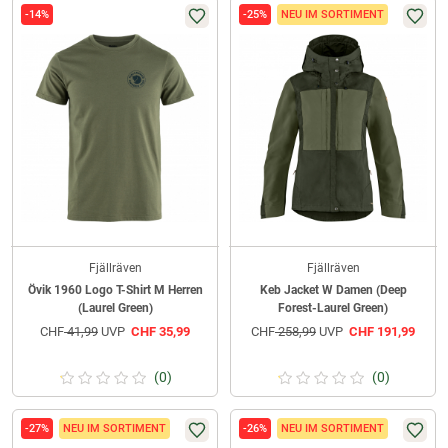
-14%
-25%
NEU IM SORTIMENT
Fjällräven
Fjällräven
Övik 1960 Logo T-Shirt M Herren
Keb Jacket W Damen (Deep
(Laurel Green)
Forest-Laurel Green)
CHF
41,99
UVP
CHF
35,99
CHF
258,99
UVP
CHF
191,99
(0)
(0)
-27%
NEU IM SORTIMENT
-26%
NEU IM SORTIMENT