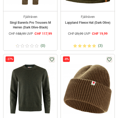
Fjällräven
Fjällräven
Singi Barents Pro Trousers M
Lappland Fleece Hat (Dark Olive)
Herren (Dark Olive-Black)
CHF
158,99
UVP
CHF
117,99
CHF
29,99
UVP
CHF
19,99
(0)
(3)
-27%
-8%