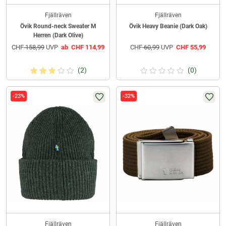
Fjällräven
Fjällräven
Övik Round-neck Sweater M
Övik Heavy Beanie (Dark Oak)
Herren (Dark Olive)
CHF
158,99
UVP
ab
CHF
114,99
CHF
60,99
UVP
CHF
55,99
(2)
(0)
-23%
-32%
Fjällräven
Fjällräven