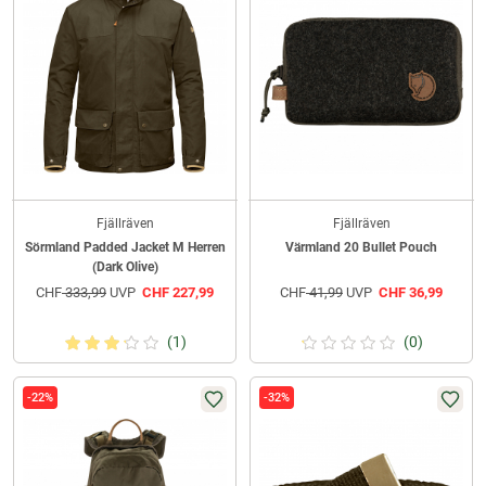
Fjällräven
Fjällräven
Sörmland Padded Jacket M Herren
Värmland 20 Bullet Pouch
(Dark Olive)
CHF
333,99
UVP
CHF
227,99
CHF
41,99
UVP
CHF
36,99
(1)
(0)
-22%
-32%