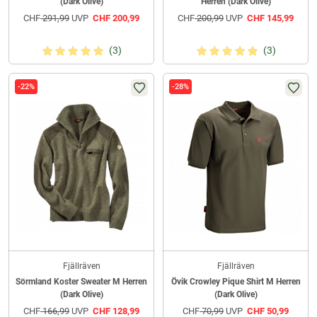
(Dark Olive)
Herren (Dark Olive)
CHF
291,99
UVP
CHF
200,99
CHF
200,99
UVP
CHF
145,99
(3)
(3)
-22%
-28%
Fjällräven
Fjällräven
Sörmland Koster Sweater M Herren
Övik Crowley Pique Shirt M Herren
(Dark Olive)
(Dark Olive)
CHF
166,99
UVP
CHF
128,99
CHF
70,99
UVP
CHF
50,99