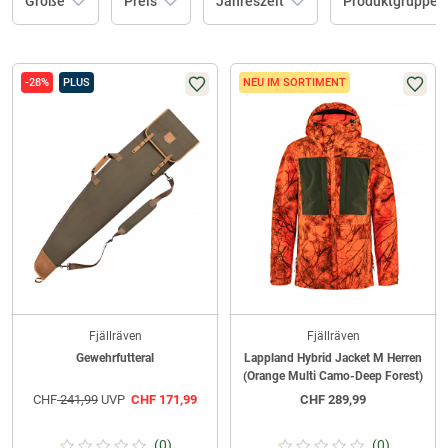
Größe
Preis
Jahreszeit
Produktgruppe
-28%
PLUS
NEU IM SORTIMENT
Fjällräven
Fjällräven
Gewehrfutteral
Lappland Hybrid Jacket M Herren
(Orange Multi Camo-Deep Forest)
CHF
241,99
UVP
CHF
171,99
CHF
289,99
(0)
(0)