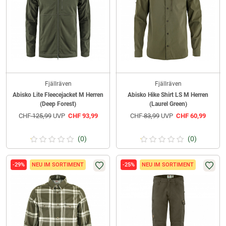
Fjällräven
Fjällräven
Abisko Lite Fleecejacket M Herren
Abisko Hike Shirt LS M Herren
(Deep Forest)
(Laurel Green)
CHF
125,99
UVP
CHF
93,99
CHF
83,99
UVP
CHF
60,99
(0)
(0)
-29%
NEU IM SORTIMENT
-25%
NEU IM SORTIMENT