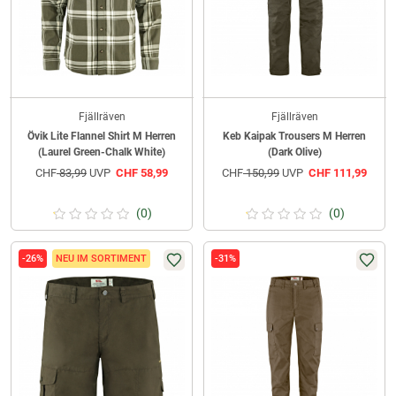
Fjällräven
Fjällräven
Övik Lite Flannel Shirt M Herren
Keb Kaipak Trousers M Herren
(Laurel Green-Chalk White)
(Dark Olive)
CHF
83,99
UVP
CHF
58,99
CHF
150,99
UVP
CHF
111,99
(0)
(0)
-26%
NEU IM SORTIMENT
-31%