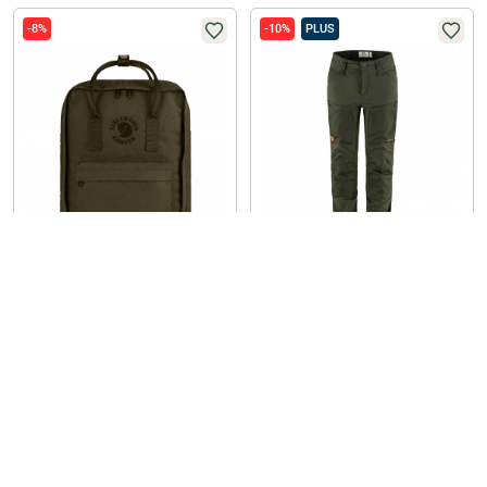
-8%
-10%
PLUS
Fjällräven
Fjällräven
Rucksack Re-Kanken
Keb Agile Winter Trousers W
Damen (Deep Forest)
CHF
101,99
UVP
CHF
92,99
CHF
233,99
UVP
CHF
208,99
(0)
(0)
-26%
-17%