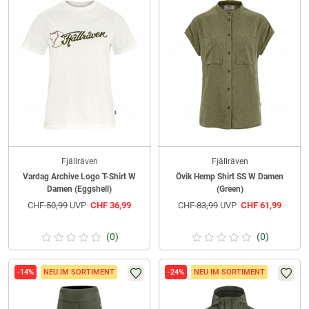
Fjällräven
Fjällräven
Vardag Archive Logo T-Shirt W
Övik Hemp Shirt SS W Damen
Damen (Eggshell)
(Green)
CHF
50,99
UVP
CHF
36,99
CHF
83,99
UVP
CHF
61,99
(0)
(0)
-14%
NEU IM SORTIMENT
-24%
NEU IM SORTIMENT