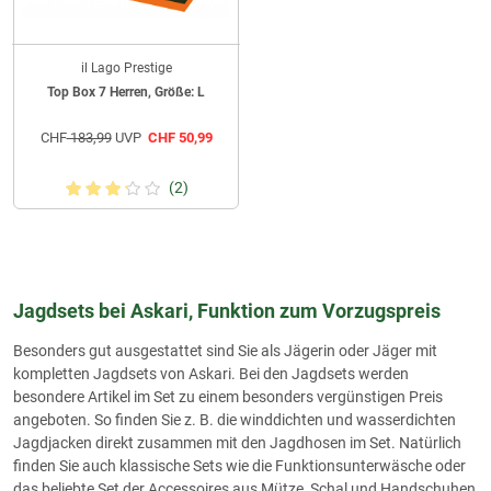
il Lago Prestige
Top Box 7 Herren, Größe: L
CHF
183,99
UVP
CHF
50,99
(2)
Jagdsets bei Askari, Funktion zum Vorzugspreis
Besonders gut ausgestattet sind Sie als Jägerin oder Jäger mit
kompletten Jagdsets von Askari. Bei den Jagdsets werden
besondere Artikel im Set zu einem besonders vergünstigen Preis
angeboten. So finden Sie z. B. die winddichten und wasserdichten
Jagdjacken direkt zusammen mit den Jagdhosen im Set. Natürlich
finden Sie auch klassische Sets wie die Funktionsunterwäsche oder
das beliebte Set der Accessoires aus Mütze, Schal und Handschuhen