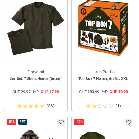
Pinewood
il Lago Prestige
2er-Set: T-Shirts Herren (Green)
Top Box 7 Herren, Größe: XXL
CHF
29,99
UVP
CHF
17,99
CHF
183,99
UVP
CHF
50,99
(58)
(1)
-52%
SET
-19%