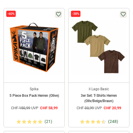
-60%
-38%
Spika
il Lago Basic
5 Piece Box Pack Herren (Olive)
3er Set: T-Shirts Herren
(Oliv/Beige/Braun)
CHF
150,99
UVP
CHF
58,99
CHF
33,99
UVP
CHF
20,99
(21)
(248)