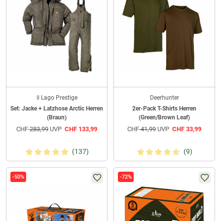
il Lago Prestige
Deerhunter
Set: Jacke + Latzhose Arctic Herren
2er-Pack T-Shirts Herren
(Braun)
(Green/Brown Leaf)
CHF
283,99
UVP
CHF
133,99
CHF
41,99
UVP
CHF
33,99
(137)
(9)
-50%
-72%