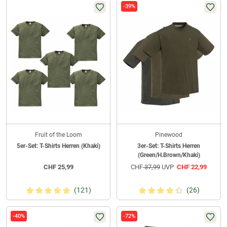
-39%
Fruit of the Loom
Pinewood
5er-Set: T-Shirts Herren (Khaki)
3er-Set: T-Shirts Herren
(Green/H.Brown/Khaki)
CHF
25,99
CHF
37,99
UVP
CHF
22,99
(121)
(26)
-40%
-72%