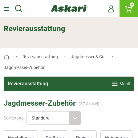
0
Revierausstattung
Revierausstattung
Jagdmesser & Co.
>
>
>
Jagdmesser-Zubehör
Revierausstattung
Menü
Jagdmesser-Zubehör
(
37
Artikel)
Sortierung:
Hersteller
Größe
Preis
Aktionen