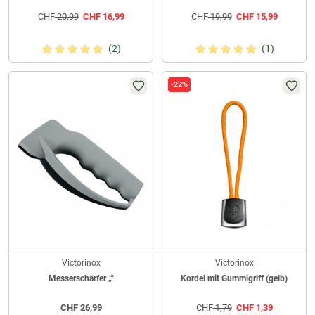
CHF
20,99
CHF
16,99
CHF
19,99
CHF
15,99
(2)
(1)
-22%
Victorinox
Victorinox
Messerschärfer „“
Kordel mit Gummigriff (gelb)
CHF
26,99
CHF
1,79
CHF
1,39