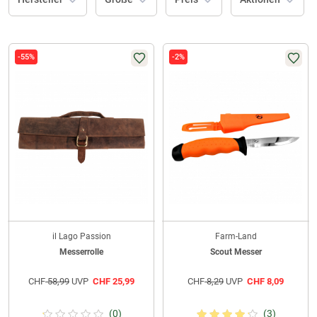
-55%
-2%
il Lago Passion
Farm-Land
Messerrolle
Scout Messer
CHF
58,99
UVP
CHF
25,99
CHF
8,29
UVP
CHF
8,09
(0)
(3)