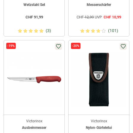
Wetzstahl Set
Messerschärfer
CHF
91,99
CHF
12,99
UVP
CHF
10,99
(3)
(101)
-19%
-20%
Victorinox
Victorinox
Ausbeinmesser
Nylon-Gürteletui