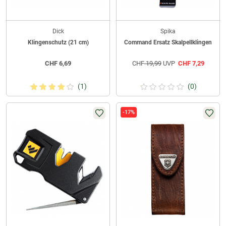
Dick
Spika
Klingenschutz (21 cm)
Command Ersatz Skalpellklingen
CHF
6,69
CHF
19,99
UVP
CHF
7,29
(1)
(0)
-17%