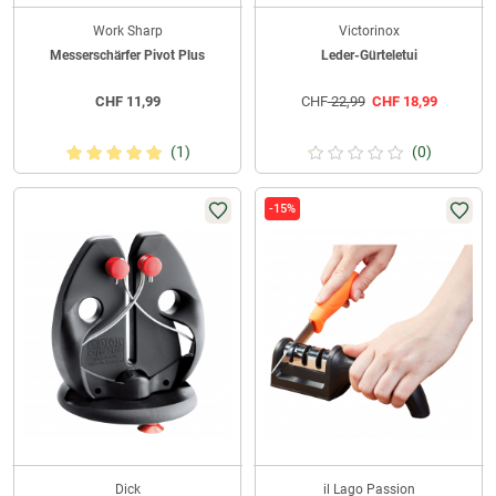
Work Sharp
Victorinox
Messerschärfer Pivot Plus
Leder-Gürteletui
CHF
11,99
CHF
22,99
CHF
18,99
(1)
(0)
-15%
Dick
il Lago Passion