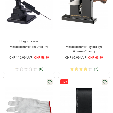
il Lago Passion
Messerschärfer-Set Ultra Pro
Messerschärfer Taylor's Eye
Witness Chantry
CHF
116,99
UVP
CHF
58,99
CHF
65,99
UVP
CHF
63,99
(0)
(2)
-17%