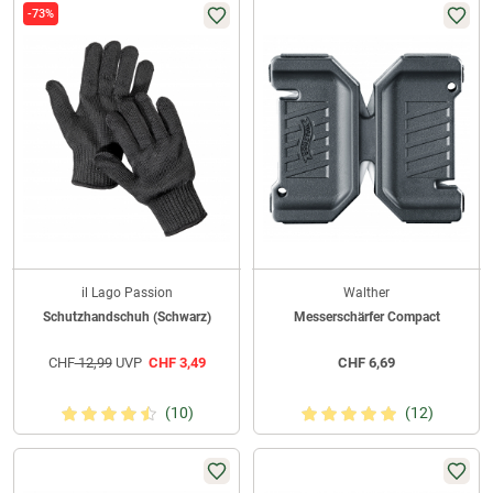
-73%
il Lago Passion
Walther
Schutzhandschuh (Schwarz)
Messerschärfer Compact
CHF
12,99
UVP
CHF
3,49
CHF
6,69
(10)
(12)