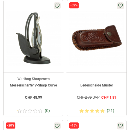
-32%
Warthog Sharpeners
Messerschärfer V-Sharp Curve
Lederscheide Muster
CHF
48,99
CHF
2,79
UVP
CHF
1,89
(0)
(21)
-20%
-15%