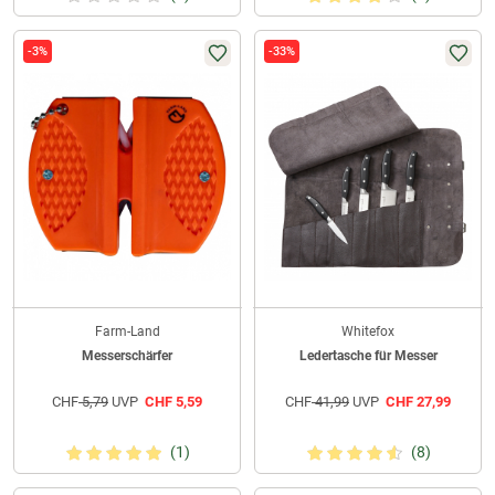
-3%
-33%
Farm-Land
Whitefox
Messerschärfer
Ledertasche für Messer
CHF
5,79
UVP
CHF
5,59
CHF
41,99
UVP
CHF
27,99
(1)
(8)