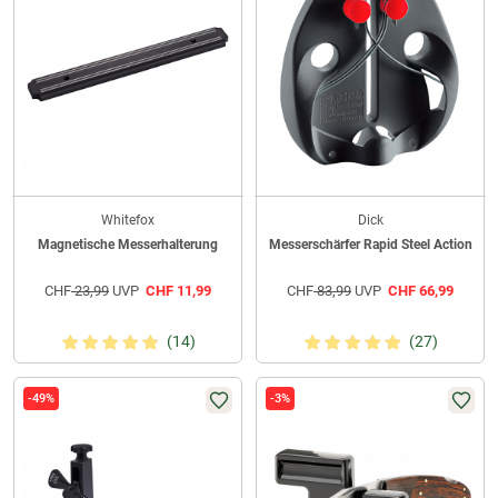
Whitefox
Dick
Magnetische Messerhalterung
Messerschärfer Rapid Steel Action
CHF
23,99
UVP
CHF
11,99
CHF
83,99
UVP
CHF
66,99
(14)
(27)
-49%
-3%