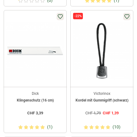
(0)
(1)
-22%
Dick
Victorinox
Klingenschutz (16 cm)
Kordel mit Gummigriff (schwarz)
CHF
3,39
CHF
1,79
CHF
1,39
(1)
(10)