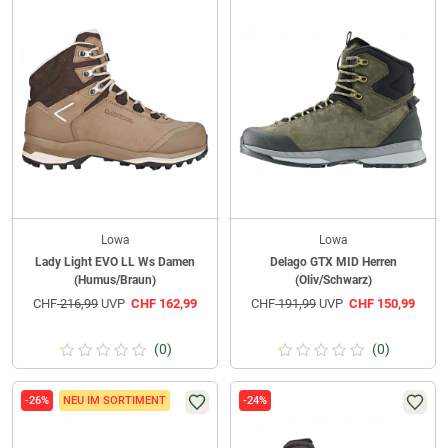
Lowa
Lowa
Lady Light EVO LL Ws Damen
Delago GTX MID Herren
(Humus/Braun)
(Oliv/Schwarz)
CHF
216,99
UVP
CHF
162,99
CHF
191,99
UVP
CHF
150,99
(0)
(0)
-26%
NEU IM SORTIMENT
-24%