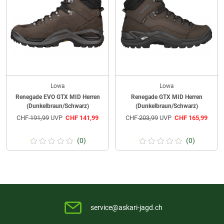
Lowa
Lowa
Renegade EVO GTX MID Herren
Renegade GTX MID Herren
(Dunkelbraun/Schwarz)
(Dunkelbraun/Schwarz)
CHF
191,99
UVP
CHF
141,99
CHF
203,99
UVP
CHF
165,99
(0)
(0)
service@askari-jagd.ch