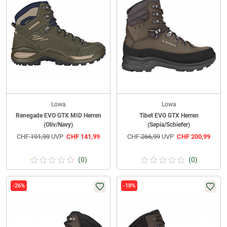
Lowa
Lowa
Renegade EVO GTX MID Herren
Tibet EVO GTX Herren
(Oliv/Navy)
(Sepia/Schiefer)
CHF
191,99
UVP
CHF
141,99
CHF
266,99
UVP
CHF
200,99
(0)
(0)
-26%
-18%