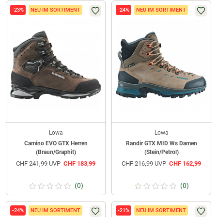
-23%
NEU IM SORTIMENT
-24%
NEU IM SORTIMENT
Lowa
Lowa
Camino EVO GTX Herren
Randir GTX MID Ws Damen
(Braun/Graphit)
(Stein/Petrol)
CHF
241,99
UVP
CHF
183,99
CHF
216,99
UVP
CHF
162,99
(0)
(0)
-24%
NEU IM SORTIMENT
-21%
NEU IM SORTIMENT