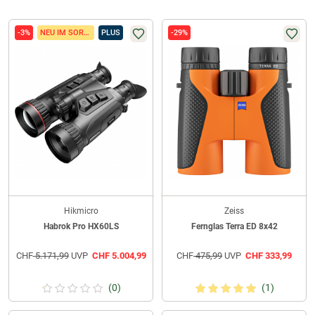
-3%
NEU IM SORTIMENT
PLUS
-29%
Hikmicro
Zeiss
Habrok Pro HX60LS
Fernglas Terra ED 8x42
CHF
5.171,99
UVP
CHF
5.004,99
CHF
475,99
UVP
CHF
333,99
(0)
(1)