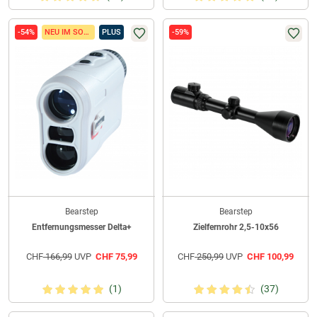
-54%
NEU IM SORTIMENT
PLUS
-59%
Bearstep
Bearstep
Entfernungsmesser Delta+
Zielfernrohr 2,5-10x56
CHF
166,99
UVP
CHF
75,99
CHF
250,99
UVP
CHF
100,99
(1)
(37)