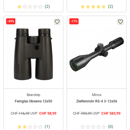
(2)
(2)
-49%
-17%
Bearstep
Minox
Fernglas Observa 12x50
Zielfernrohr RS-4 3-12x56
CHF
116,99
UVP
CHF
58,99
CHF
709,99
UVP
CHF
583,99
(1)
(0)