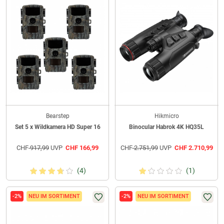
Bearstep
Hikmicro
Set 5 x Wildkamera HD Super 16
Binocular Habrok 4K HQ35L
CHF
917,99
UVP
CHF
166,99
CHF
2.751,99
UVP
CHF
2.710,99
(4)
(1)
-2%
NEU IM SORTIMENT
-2%
NEU IM SORTIMENT