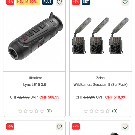
-3%
NEU IM SORTIMENT
PLUS
-6%
SET
Hikmicro
Zeiss
Lynx LE15 3.0
Wildkamera Secacam 5 (3er Pack)
CHF
524,99
UVP
CHF
508,99
CHF
547,99
UVP
CHF
510,99
(0)
(0)
-6%
-7%