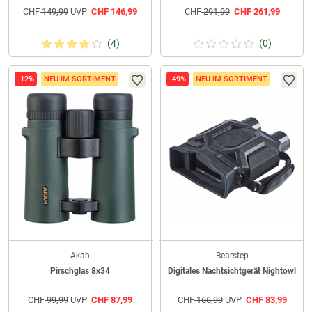
CHF
149,99
UVP
CHF
146,99
CHF
291,99
CHF
261,99
(4)
(0)
-12%
NEU IM SORTIMENT
-49%
NEU IM SORTIMENT
Akah
Bearstep
Pirschglas 8x34
Digitales Nachtsichtgerät Nightowl
CHF
99,99
UVP
CHF
87,99
CHF
166,99
UVP
CHF
83,99