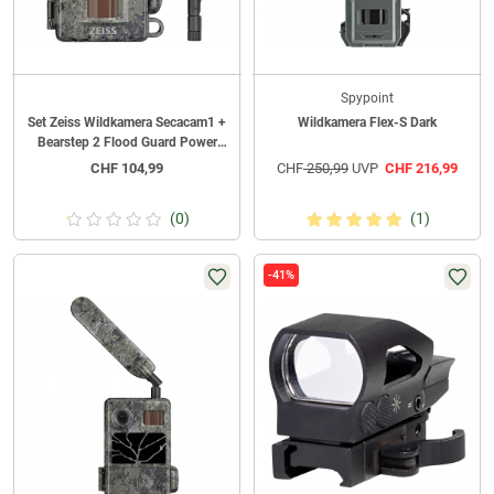
Spypoint
Set Zeiss Wildkamera Secacam1 +
Wildkamera Flex-S Dark
Bearstep 2 Flood Guard Power
Taschenlampe
CHF
104,99
CHF
250,99
UVP
CHF
216,99
(0)
(1)
-41%