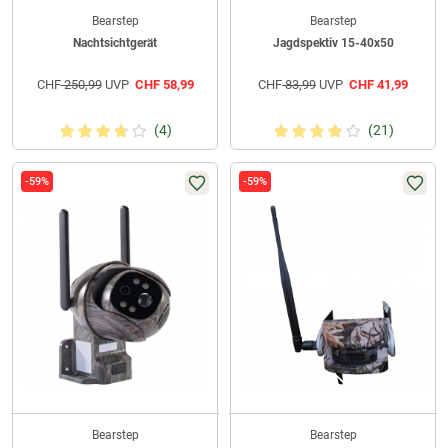
Bearstep
Bearstep
Nachtsichtgerät
Jagdspektiv 15-40x50
CHF
250,99
UVP
CHF
58,99
CHF
83,99
UVP
CHF
41,99
(4)
(21)
-59%
-59%
Bearstep
Bearstep