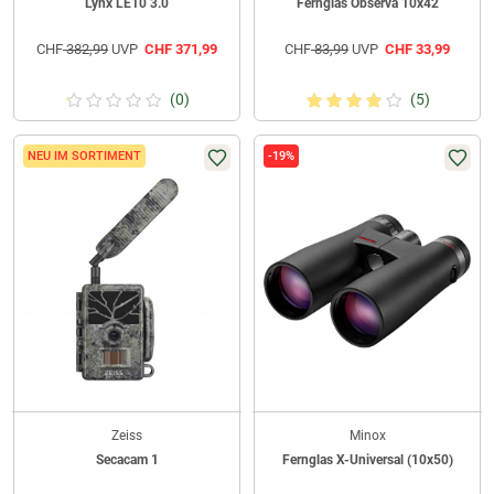
Lynx LE10 3.0
Fernglas Observa 10x42
CHF
382,99
UVP
CHF
371,99
CHF
83,99
UVP
CHF
33,99
(0)
(5)
NEU IM SORTIMENT
-19%
Zeiss
Minox
Secacam 1
Fernglas X-Universal (10x50)