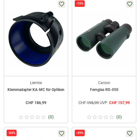
-19%
Liemke
Carson
Klemmadapter KA-MC für Optiken
Fernglas RD-050
CHF
186,99
CHF
195,99
UVP
CHF
157,99
(0)
(0)
-54%
-49%