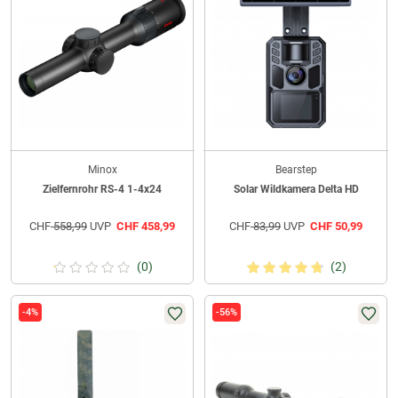
Minox
Bearstep
Zielfernrohr RS-4 1-4x24
Solar Wildkamera Delta HD
CHF
558,99
UVP
CHF
458,99
CHF
83,99
UVP
CHF
50,99
(0)
(2)
-4%
-56%