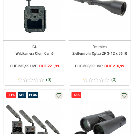
ICU
Bearstep
Wildkamera Clom Cam6
Zielfernrohr Optax ZF 3-12 x 56 IR
CHF
232,99
UVP
CHF
221,99
CHF
500,99
UVP
CHF
216,99
(0)
(0)
-11%
SET
PLUS
-66%