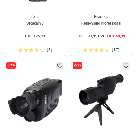
Zeiss
Bearstep
Secacam 3
Reflexvisier Professional
CHF
125,99
CHF
100,99
UVP
CHF
58,99
(3)
(17)
-76%
-50%