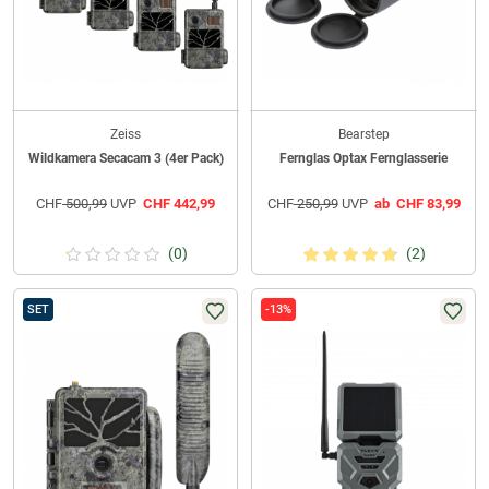
Zeiss
Bearstep
Wildkamera Secacam 3 (4er Pack)
Fernglas Optax Fernglasserie
CHF
500,99
UVP
CHF
442,99
CHF
250,99
UVP
ab
CHF
83,99
(0)
(2)
SET
-13%