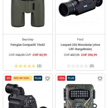
Bearstep
Pard
Fernglas CompactX 10x42
Leopard 256 Monokular (ohne
LRF-Rangefinder)
CHF
166,99
UVP
CHF
83,99
CHF
457,99
CHF
396,99
(2)
(0)
-8%
NEU IM SORTIMENT
PLUS
-45%
PLUS