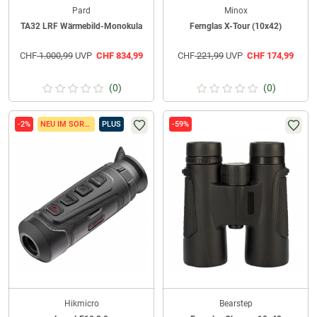
Pard
Minox
TA32 LRF Wärmebild-Monokula
Fernglas X-Tour (10x42)
CHF
1.000,99
UVP
CHF
834,99
CHF
221,99
UVP
CHF
174,99
(0)
(0)
-2%
NEU IM SORTIMENT
PLUS
-59%
Hikmicro
Bearstep