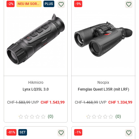
-2%
NEU IM SORTIMENT
PLUS
-9%
Hikmicro
Nocpix
Lynx LQ35L 3.0
Fernglas Quest L35R (mit LRF)
CHF
1.583,99
UVP
CHF
1.543,99
CHF
1.468,99
UVP
CHF
1.334,99
(0)
(0)
-81%
SET
-1%