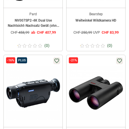
Pard
Bearstep
NV007SP2-4K Dual Use
Weitwinkel Wildkamera HD
Nachtsicht-Nachsatz Gerät (ohne
IR-Strahler)
CHF
458,99
ab
CHF
407,99
CHF
250,99
UVP
CHF
83,99
(0)
(0)
-16%
PLUS
-21%