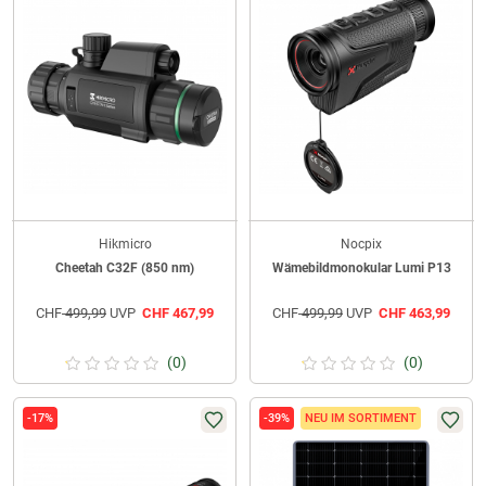
Hikmicro
Nocpix
Cheetah C32F (850 nm)
Wämebildmonokular Lumi P13
CHF
499,99
UVP
CHF
467,99
CHF
499,99
UVP
CHF
463,99
(0)
(0)
-17%
-39%
NEU IM SORTIMENT