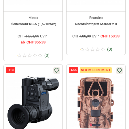
Minox
Bearstep
Zielfernrohr RS-6 (1,6-10x42)
Nachtsichtgerät Marder 2.0
CHF
1.251,99
UVP
CHF
500,99
UVP
CHF
150,99
ab
CHF
956,99
(0)
(0)
-11%
-66%
NEU IM SORTIMENT