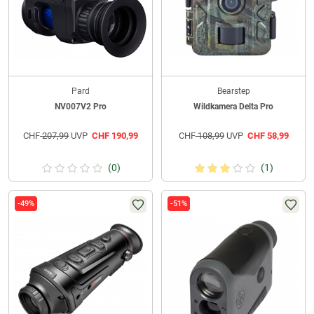
Pard
Bearstep
NV007V2 Pro
Wildkamera Delta Pro
CHF
207,99
UVP
CHF
190,99
CHF
108,99
UVP
CHF
58,99
(0)
(1)
-49%
-51%