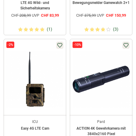
LTE 4G Wild- und
Bewegungsmelder Gamewatch 2+1
Sicherheitskamera
CHF
208,99
UVP
CHF
83,99
CHF
375,99
UVP
CHF
150,99
(1)
(3)
-2%
-10%
ICU
Pard
Easy 4G LTE Cam
ACTION 4K Gewehrkamera mit
3840x2160 Pixel