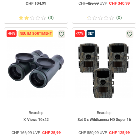
CHF
104,99
CHF
425,99
UVP
CHF
340,99
(3)
(0)
-84%
NEU IM SORTIMENT
-77%
SET
Bearstep
Bearstep
X-Views 10x42
Set 3 x Wildkamera HD Super 16
CHF
166,99
UVP
CHF
25,99
CHF
550,99
UVP
CHF
125,99