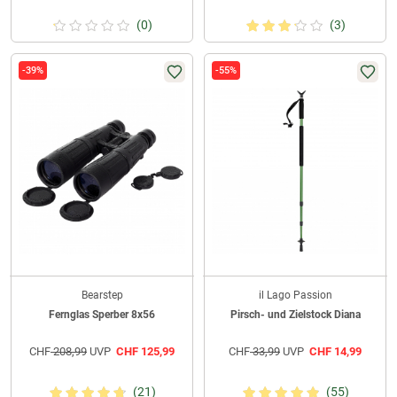
(0)
(3)
-39%
-55%
Bearstep
il Lago Passion
Fernglas Sperber 8x56
Pirsch- und Zielstock Diana
CHF
208,99
UVP
CHF
125,99
CHF
33,99
UVP
CHF
14,99
(21)
(55)