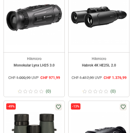
Hikmicro
Hikmicro
Monokular Lynx LH25 3.0
Habrok 4K HE25L 2.0
CHF
1.000,99
UVP
CHF
971,99
CHF
1.417,99
UVP
CHF
1.376,99
(0)
(0)
-49%
-13%