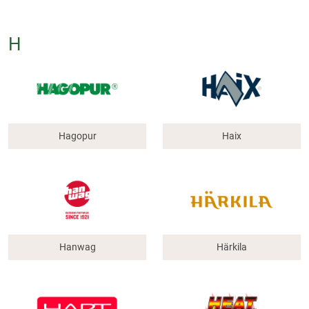
H
Hagopur
Haix
Hanwag
Härkila