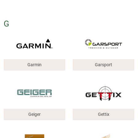
G
Garmin
Garsport
Geiger
Gettix