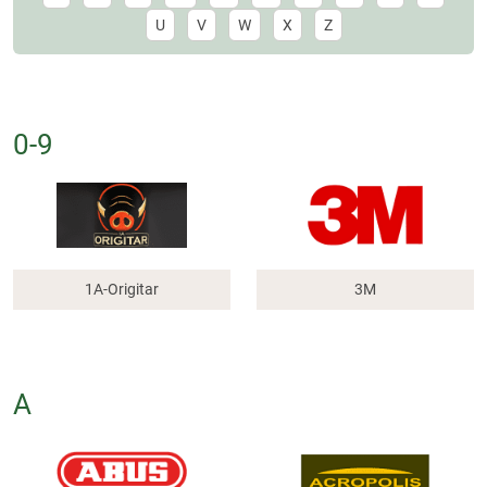
U
V
W
X
Z
0-9
1A-Origitar
3M
A