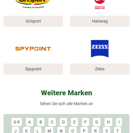
Grisport
Hanwag
Spypoint
Zeiss
Weitere Marken
Sehen Sie sich alle Marken an
0-9
A
B
C
D
E
F
G
H
I
J
K
L
M
N
O
P
R
S
T