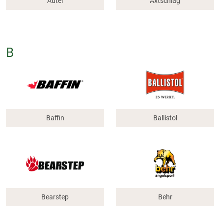
Autel
Axtschlag
B
Baffin
Ballistol
Bearstep
Behr