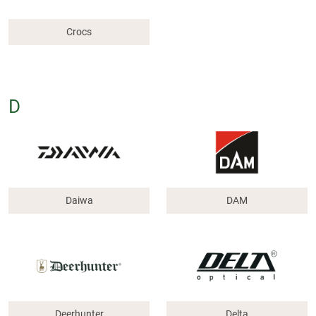
Crocs
D
Daiwa
DAM
Deerhunter
Delta