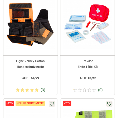
Ligne Verney-Carron
Pawise
Hundeschutzweste
Erste-Hilfe-Kit
CHF
154,99
CHF
15,99
(3)
(0)
-42%
NEU IM SORTIMENT
-70%