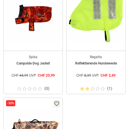
Spika
Regatta
Campside Dog Jacket
Reflektierende Hundeweste
CHF
44,99
UVP
CHF
25,99
CHF
8,39
UVP
CHF
2,49
(0)
(1)
-30%