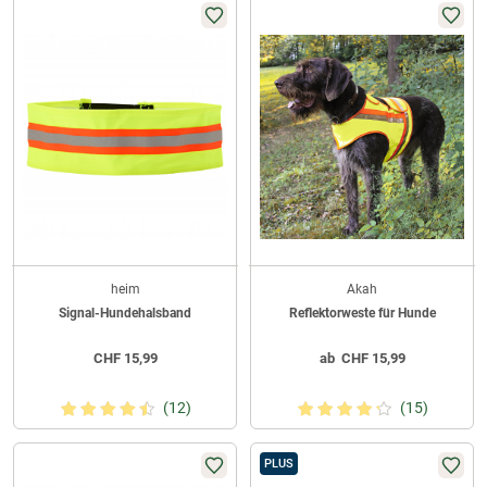
heim
Akah
Signal-Hundehalsband
Reflektorweste für Hunde
CHF
15,99
ab
CHF
15,99
(12)
(15)
PLUS