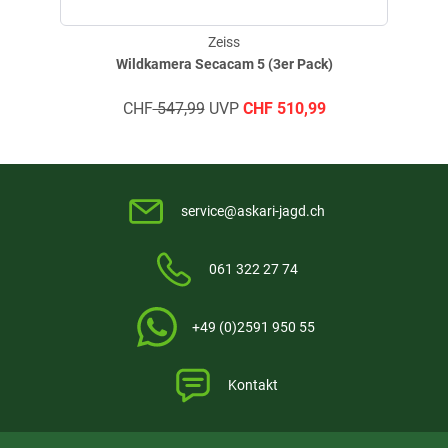
Reviereinsatz.
Zeiss
Wildkamera Secacam 5 (3er Pack)
CHF
547,99
UVP
CHF
510,99
service@askari-jagd.ch
061 322 27 74
+49 (0)2591 950 55
Kontakt