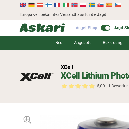
Europaweit bekanntes Versandhaus für die Jagd
Angel-Shop
Jagd-S
Neu
Angebote
Bekleidung
XCell
XCell Lithium Phot
5,00
| 1 Bewertu