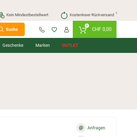
⁵
Kein Mindestbestellwert
Kostenloser Rückversand
0
CHF
0,00
Suche
Geschenke
Marken
OUTLET
@
Anfragen