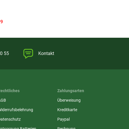
99
0 55
Kontakt
Rechtliches
Zahlungsarten
AGB
Überweisung
Widerrufsbelehrung
Kreditkarte
Datenschutz
Paypal
ntsorgung Batterien,
Rechnung