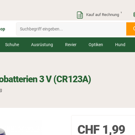
¹
Kauf auf Rechnung
hop
Schuhe
Ausrüstung
Revier
Optiken
Hund
obatterien 3 V (CR123A)
ng
CHF
1,99