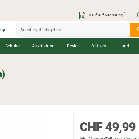
¹
Kauf auf Rechnung
hop
Schuhe
Ausrüstung
Revier
Optiken
Hund
h)
CHF
49,99