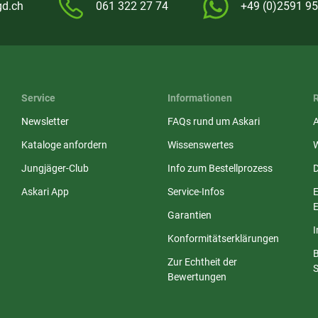
gd.ch
061 322 27 74
+49 (0)2591 95
Service
Informationen
Newsletter
FAQs rund um Askari
Kataloge anfordern
Wissenswertes
Jungjäger-Club
Info zum Bestellprozess
Askari App
Service-Infos
E
E
Garantien
Konformitätserklärungen
Zur Echtheit der
S
Bewertungen