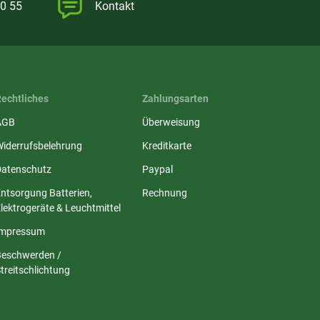
0 55
Kontakt
Rechtliches
Zahlungsarten
AGB
Überweisung
Widerrufsbelehrung
Kreditkarte
Datenschutz
Paypal
ntsorgung Batterien,
Rechnung
lektrogeräte & Leuchtmittel
Impressum
Beschwerden /
treitschlichtung