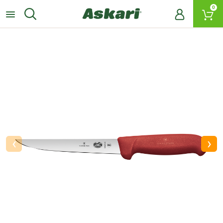
0
‹
›