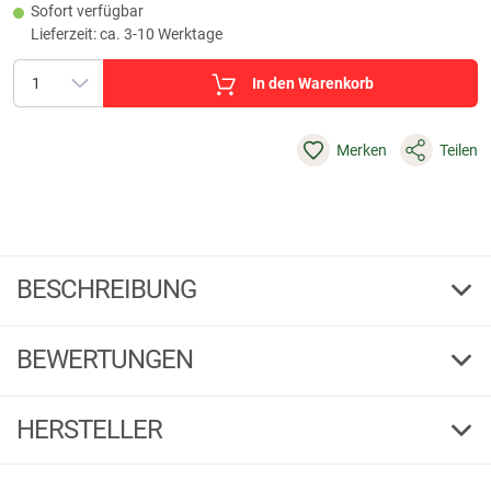
Sofort verfügbar
Lieferzeit: ca. 3-10 Werktage
In den Warenkorb
Merken
Teilen
BESCHREIBUNG
Victorinox Ausbeinmesser
BEWERTUNGEN
Ein hochwertiges Ausbeinmesser mit gerader, breiter Klinge.
Klingenlänge: 15 cm.
5,00
(2)
HERSTELLER
5 Sterne
(2)