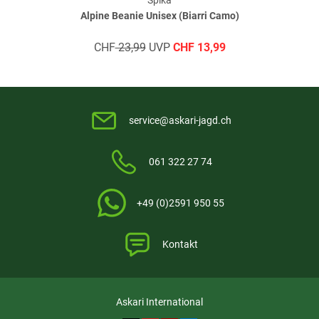
Spika
Alpine Beanie Unisex (Biarri Camo)
CHF
23,99
UVP
CHF
13,99
service@askari-jagd.ch
061 322 27 74
+49 (0)2591 950 55
Kontakt
Askari International