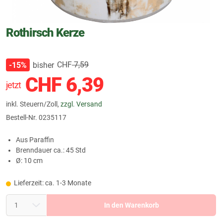
Rothirsch Kerze
CHF
7,59
bisher
-15%
CHF
6,39
jetzt
inkl. Steuern/Zoll,
zzgl. Versand
Bestell-Nr.
0235117
Aus Paraffin
Brenndauer ca.: 45 Std
Ø: 10 cm
Lieferzeit: ca. 1-3 Monate
In den Warenkorb