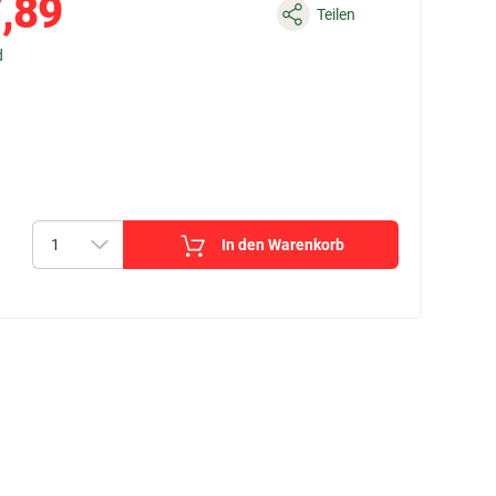
,89
Teilen
d
In den Warenkorb