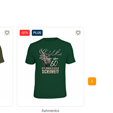
-21%
PLUS
PLUS
›
Rahmenlos