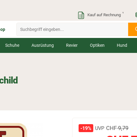
¹
Kauf auf Rechnung
hop
Schuhe
Ausrüstung
Revier
Optiken
Hund
child
CHF
9,79
UVP
-19%