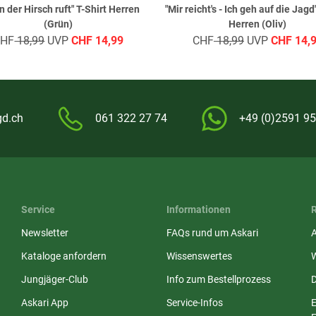
 der Hirsch ruft" T-Shirt Herren
"Mir reicht's - Ich geh auf die Jagd
(Grün)
Herren (Oliv)
CHF
18,99
UVP
CHF
14,99
CHF
18,99
UVP
CHF
14,
gd.ch
061 322 27 74
+49 (0)2591 95
Service
Informationen
Newsletter
FAQs rund um Askari
Kataloge anfordern
Wissenswertes
Jungjäger-Club
Info zum Bestellprozess
Askari App
Service-Infos
E