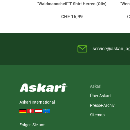
"Waidmannsheil" T-Shirt Herren (Oliv)
"Wenn
CHF
16,99
service@askari-ja
Askari
Über Askari
Askari International
Presse-Archiv
Sitemap
Folgen Sie uns