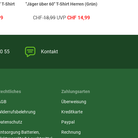
" T-Shirt
"Jäger über 60" T-Shirt Herren (Grün)
"Revieraufsich
99
CHF
18,99
UVP
CHF
14,99
0 55
Kontakt
Rechtliches
Zahlungsarten
AGB
Überweisung
Widerrufsbelehrung
Kreditkarte
Datenschutz
Paypal
ntsorgung Batterien,
Rechnung