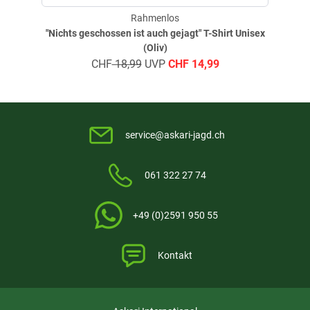
Rahmenlos
"Nichts geschossen ist auch gejagt" T-Shirt Unisex
(Oliv)
CHF
18,99
UVP
CHF
14,99
service@askari-jagd.ch
061 322 27 74
+49 (0)2591 950 55
Kontakt