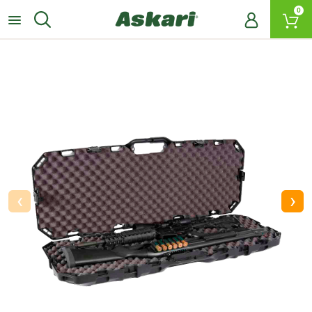
0
‹
›