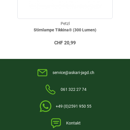
komfortable Sicht im Umgebungsbereich geeigneten Leuchtkraft.
Fortbewegung
- kombinierter Lichtkegel mit einer fokussierten
Komponente für die sichere Fortbewegung.
Schnelle Fortbewegung
- kombinierter Lichtkegel mit höherer
Petzl
Leuchtkraft, um das Gelände zu sondieren.
Stirnlampe Tikkina® (300 Lumen)
Fernsicht
- stark fokussierter Lichtkegel, um in die Ferne zu leuchten.
BOOST-Modus
- für den kurzzeitigen Zugriff auf die maximale
CHF
20,99
Leuchtstärke von 1100 Lumen.
Sehr robuste Bauweise:
Wasserdicht bis -1 Meter während 30 Minuten in Süßwasser und
wasserdicht bis -3 Meter während 10 Minuten zum Passieren von
service@askari-jagd.ch
Siphons in der Speläologie.
Hervorragende Sturz-, Stoß- und Druckfestigkeit.
061 322 27 74
Akku:
Lithium-Ionen-Akku mit 3200 mAh (7,4 V / 23,68 Wh).
Aufladbar in 4 Stunden über Schnellladegerät mit Netzstecker
+49 (0)2591 950 55
110/240 V (enthalten).
Ladestandanzeige.
Kontakt
Als Ersatzakku für lange Expeditionen oder um den Akku