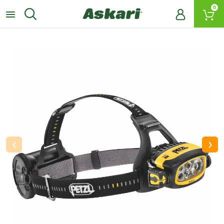
0
‹
›