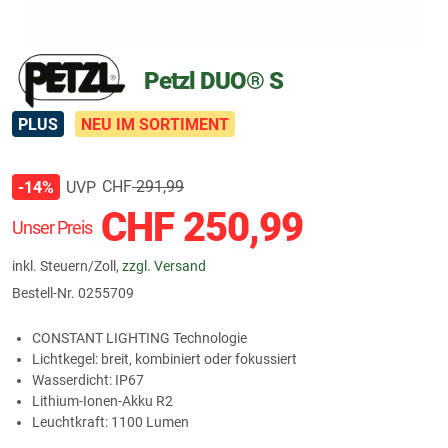
Petzl DUO® S
PLUS
NEU IM SORTIMENT
CHF
291,99
UVP
-14%
CHF
250,99
Unser Preis
inkl. Steuern/Zoll,
zzgl. Versand
Bestell-Nr.
0255709
CONSTANT LIGHTING Technologie
Lichtkegel: breit, kombiniert oder fokussiert
Wasserdicht: IP67
Lithium-Ionen-Akku R2
Leuchtkraft: 1100 Lumen