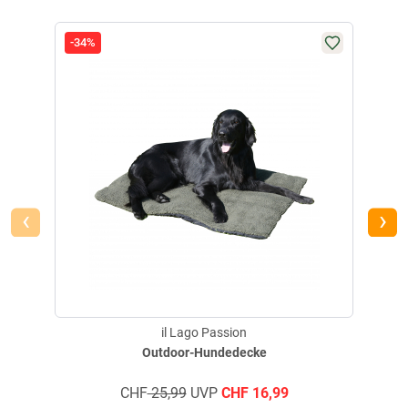
getroffen, um sicherzustellen, dass es es sich um echte
Bewertungen handelt.
Mehr Informationen
.
-34%
-49
Aktuell liegen noch keine Produktbewertungen für diesen
i
Artikel vor.
‹
›
il Lago Passion
Outdoor-Hundedecke
CHF
25,99
UVP
CHF
16,99