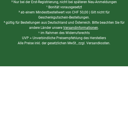
² Nur bei der Erst-Registrierung, nicht bei späteren Neu-Anmeldungen
¹ Bonität vorausgesetzt
³ ab einem Mindestbestellwert von
CHF
50,00 | Gilt nicht für
Geschenkgutschein-Bestellungen.
⁴ gültig für Bestellungen aus Deutschland und Österreich. Bitte beachten Sie für
andere Länder unsere
Versandinformationen
.
⁵ im Rahmen des Widerrufsrechts
UVP = Unverbindliche Preisempfehlung des Herstellers
Alle Preise inkl. der gesetzlichen MwSt., zzgl. Versandkosten.