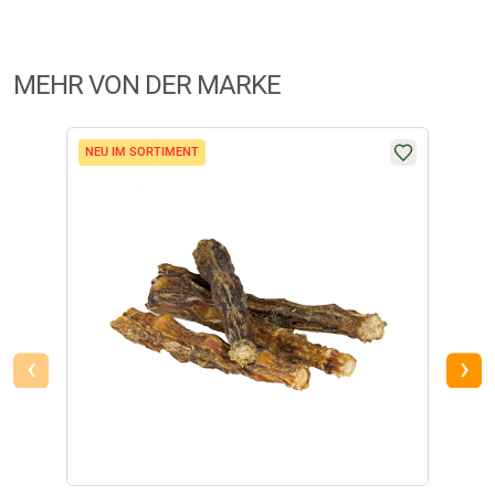
MEHR VON DER MARKE
NEU IM SORTIMENT
NEU 
‹
›