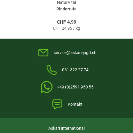
NaturVital
Rinderrute
CHF
4,99
CHF
24,95 / kg
service@askari-jagd.ch
061 322 27 74
+49 (0)2591 950 55
Kontakt
Askari International