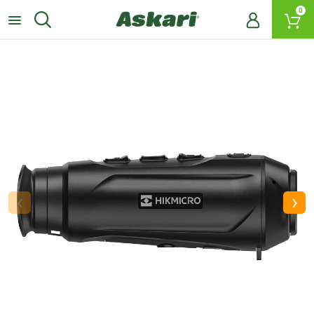
0
‹
›