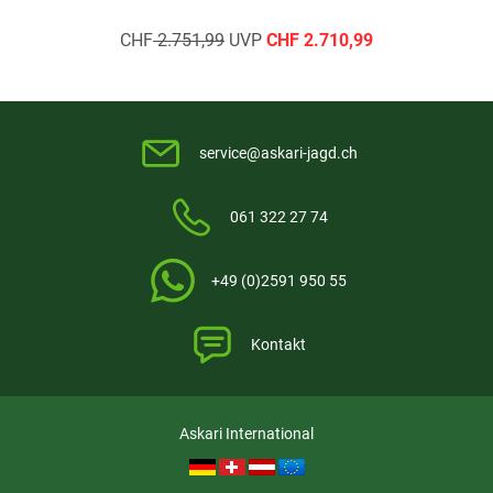
CHF
2.751,99
UVP
CHF
2.710,99
service@askari-jagd.ch
061 322 27 74
+49 (0)2591 950 55
Kontakt
Askari International