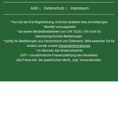
- Mittelrohrdurchmesser (mm): 30
AGB
Datenschutz
Impressum
- Länge (mm): 344
- Gewicht (g): 660
² Nur bei der Erst-Registrierung, nicht bei späteren Neu-Anmeldungen
¹ Bonität vorausgesetzt
³ ab einem Mindestbestellwert von
CHF
50,00 | Gilt nicht für
Geschenkgutschein-Bestellungen.
⁴ gültig für Bestellungen aus Deutschland und Österreich. Bitte beachten Sie für
andere Länder unsere
Versandinformationen
.
⁵ im Rahmen des Widerrufsrechts
UVP = Unverbindliche Preisempfehlung des Herstellers
Alle Preise inkl. der gesetzlichen MwSt., zzgl. Versandkosten.