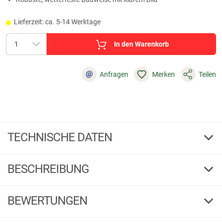
Lieferzeit: ca. 5-14 Werktage
In den Warenkorb
@
Anfragen
Merken
Teilen
TECHNISCHE DATEN
2,5-10x50
Modell
BESCHREIBUNG
2,5-10x
Vergrößerung
BEWERTUNGEN
2,5-10x50
16,0-4,0 m/100 m
Sehfeld
7.1 - 22.4
Dämmerungszahl