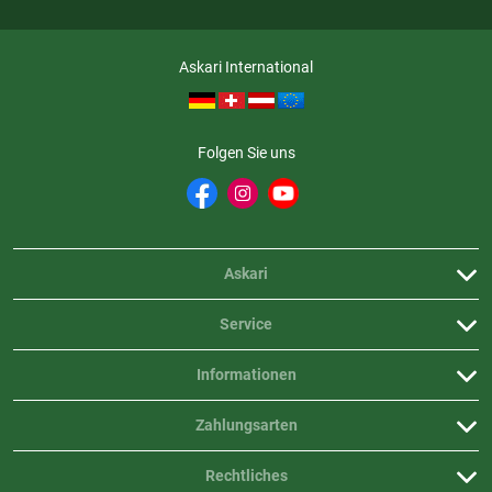
Das Minox RS-4 2.5-10x50 vereint Präzision, Vielseitigkeit und ein
modernes Design in einem robusten Zielfernrohr. Es ist die perfekte Wahl
für Jäger, die sowohl bei der Ansitz- als auch bei der Pirschjagd auf ein
Askari International
zuverlässiges, leistungsstarkes Universalglas setzen möchten.
Technische Daten
Folgen Sie uns
- Modell: 2.5-10x50
- Vergrößerung: 2.5 - 10 x
- Objektivdurchmesser (mm): 50
- Durchmesser Austrittspupille (mm): 10.0 - 5.0
- Sehfeld in m auf 100 m: 16.0 - 4.0
Askari
- Abstand Austrittspupille (mm): 90
- Dioptrienausgleich: -3 / +2
- Höhen- und Seitenverstellung (pro Klick): 1 cm / 100 m
Service
- Absehen-Verstellbereich (Höhe / Seite): ±200 cm / 100 m
- Parallaxe-Ausgleich: 10 m bis ∞
Informationen
- Leuchtabsehen: Ja, Fiberoptik
- Bildebene: 2
Zahlungsarten
- Stromversorgung für das Leuchtabsehen: CR 2032
- Stickstofffüllung: Ja
Rechtliches
- Beschlagfrei und wasserdicht: Ja, 4 m für 30 min