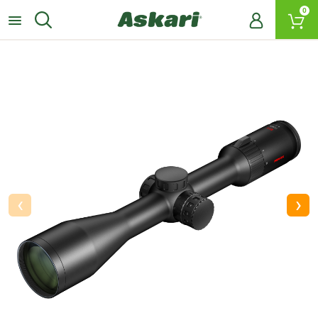
0
‹
›