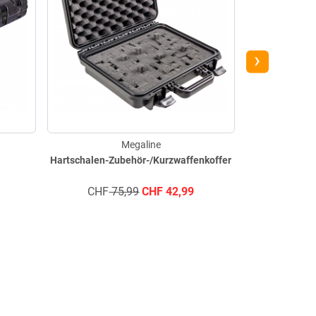
›
Megaline
Hartschalen-Zubehör-/Kurzwaffenkoffer
Luftgeweh
CHF
75,99
CHF
42,99
0 55
Kontakt