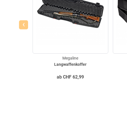
‹
Megaline
Langwaffenkoffer
ab
CHF
62,99
service@askari-ja