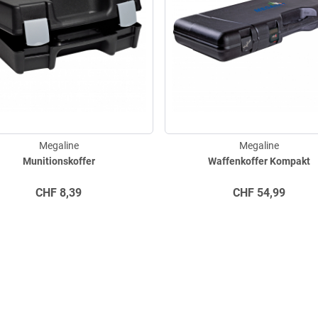
Megaline
Megaline
Munitionskoffer
Waffenkoffer Kompakt
CHF
8,39
CHF
54,99
gd.ch
061 322 27 74
+49 (0)2591 95