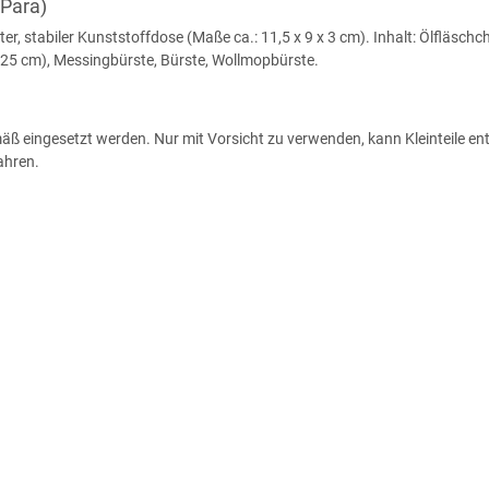
 Para)
, stabiler Kunststoffdose (Maße ca.: 11,5 x 9 x 3 cm). Inhalt: Ölfläschche
25 cm), Messingbürste, Bürste, Wollmopbürste.
eingesetzt werden. Nur mit Vorsicht zu verwenden, kann Kleinteile ent
ahren.