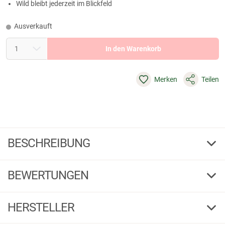
Wild bleibt jederzeit im Blickfeld
Ausverkauft
In den Warenkorb
Merken
Teilen
BESCHREIBUNG
Liemke FFL für Luchs-1 und Luchs-2
BEWERTUNGEN
LIEMKE Fast Focus Lever – Schneller fokussieren, Wild im Blick
behalten
5,00
Der LIEMKE Fast Focus Lever vereinfacht das Fokussieren des Luchs-1
(1)
HERSTELLER
und Luchs-2 erheblich und sorgt dafür, dass das Wild während des
Fokussierens stets im Blick bleibt.
5 Sterne
(1)