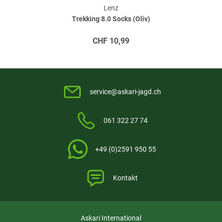
geladen, wobei Temperaturschutz ein Laden nur bei geeigneter
Lenz
Umgebungstemperatur zulässt, um die Lebensdauer der Akkus zu
Trekking 8.0 Socks (Oliv)
schonen.
CHF
10,99
Kompatibilität und Praxiseinsatz
Die lithium packs sind kompatibel mit Ladegeräten rcB 1200, rcB 1400,
rcB 1800 und Heat Pack, sodass sie sich nahtlos in bestehende
Ausrüstungen integrieren und zuverlässig Wärme beim gezielten Angeln,
bei Ansitz, Pirsch und Revierarbeiten sowie beim Camping, Trekking oder
service@askari-jagd.ch
anderen Outdoor-Aktivitäten bereitstellen.
Produktdetails:
061 322 27 74
Wiederaufladbare Lithium-Packs für beheizte Produkte
Direkter Anschluss per Druckknöpfen
Steuerung mobil per Bluetooth-App oder direkt am Akku
+49 (0)2591 950 55
Temperaturschutz für sicheres Laden
Kompatibel mit mehreren Ladegeräten für flexibles Laden
Kontakt
Technische Daten/Lieferumfang:
Gewicht: 115 g
Askari International
Maße: 8,5 x 5,5 x 1,5 cm