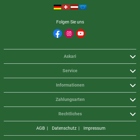
Ladeanschluss: USB-C (Ladeschale) zu USB-A (Netzteil)
Ladeschale mit Lagermodus und Schnellladefunktion
Kompatibilität: Ladegerät rcB 1200, rcB 1400, rcB 1800, Heat Pack
Folgen Sie uns
Sicherheitsfunktion: Temperaturschutz verhindert Laden bei zu kalter
oder zu warmer Umgebung
Inhalt: 1 Paar Lithium Packs rcB 2000, 1 Ladeschale für 2 Akkus, 1
Ladekabel, 2 Kontaktschutze, 3 Paar farbige Gummibänder, Gratis
Heat App, Sicherheitshinweise & Gebrauchsinformationen
Askari
Service
Informationen
Zahlungsarten
Rechtliches
AGB
Datenschutz
Impressum