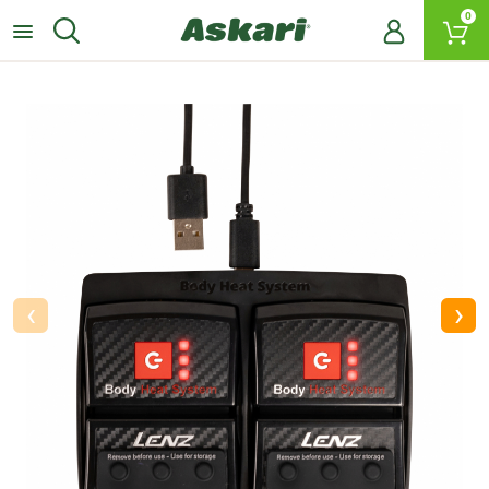
0
‹
›