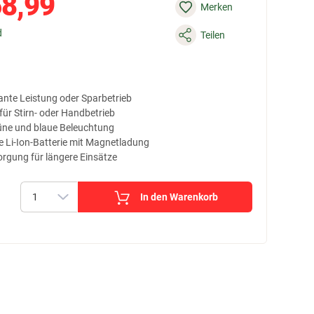
8,99
Merken
d
Teilen
ante Leistung oder Sparbetrieb
r Stirn- oder Handbetrieb
rüne und blaue Beleuchtung
e Li-Ion-Batterie mit Magnetladung
orgung für längere Einsätze
In den Warenkorb