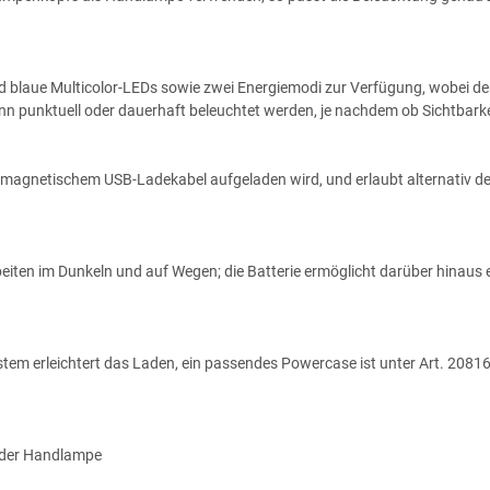
blaue Multicolor-LEDs sowie zwei Energiemodi zur Verfügung, wobei der 
n punktuell oder dauerhaft beleuchtet werden, je nachdem ob Sichtbarke
er magnetischem USB-Ladekabel aufgeladen wird, und erlaubt alternativ d
rbeiten im Dunkeln und auf Wegen; die Batterie ermöglicht darüber hinau
ystem erleichtert das Laden, ein passendes Powercase ist unter Art. 208
 oder Handlampe