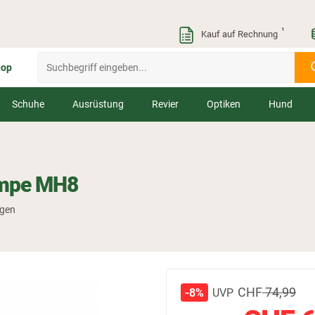
¹
Kauf auf Rechnung
hop
Schuhe
Ausrüstung
Revier
Optiken
Hund
ampe MH8
ngen
CHF
74,99
UVP
-8%