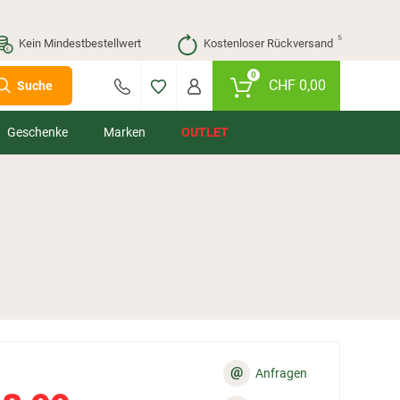
⁵
Kein Mindestbestellwert
Kostenloser Rückversand
0
CHF
0,00
Suche
Geschenke
Marken
OUTLET
@
Anfragen