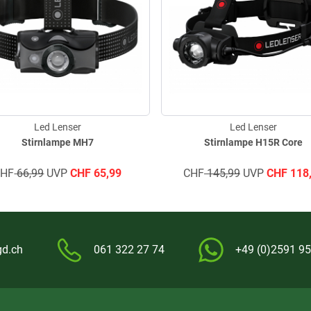
Led Lenser
Led Lenser
Stirnlampe MH7
Stirnlampe H15R Core
CHF
66,99
UVP
CHF
65,99
CHF
145,99
UVP
CHF
118
gd.ch
061 322 27 74
+49 (0)2591 95