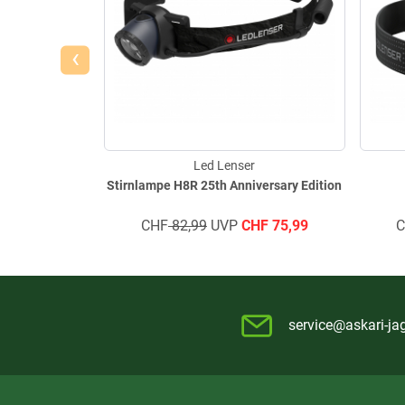
‹
Led Lenser
Stirnlampe H8R 25th Anniversary Edition
CHF
82,99
UVP
CHF
75,99
service@askari-ja