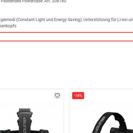
m; Passendes Powercase: Art. 208160
ergiemodi (Constant Light und Energy Saving); Unterstützung für Li-Ion 
penkopfs
-18%