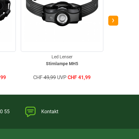
›
Led Lenser
Stirnlampe MH5
Stirnlampe H5
,99
CHF
49,99
UVP
CHF
41,99
CHF
45,
0 55
Kontakt