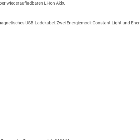
über wiederaufladbaren Li-Ion Akku
netisches USB-Ladekabel; Zwei Energiemodi: Constant Light und Energy 