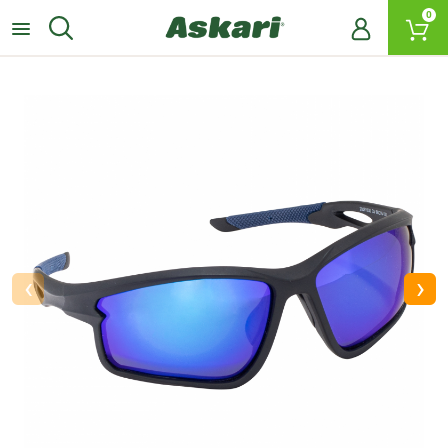
0
‹
›