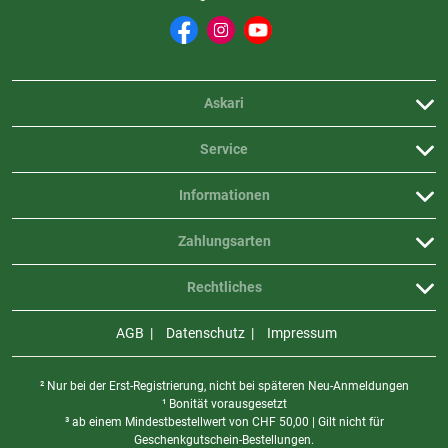
Verifizierte Bewertung
Askari
Sehr gut
Service
geschrieben am
21.11.2024 über Trusted Shops
Informationen
Zahlungsarten
Verifizierte Bewertung
Rechtliches
Kogha Alu Wurfrohr ist wie zu erwarten gut
AGB
Datenschutz
Impressum
geschrieben am
17.04.2021 über Trusted Shops
² Nur bei der Erst-Registrierung, nicht bei späteren Neu-Anmeldungen
¹ Bonität vorausgesetzt
Weitere Bewertungen ansehen
³ ab einem Mindestbestellwert von
CHF
50,00 | Gilt nicht für
Geschenkgutschein-Bestellungen.