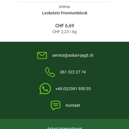
imima
Leckstein Premiumblock
CHF
6,69
CHF
2,23 / kg
service@askari-jagd.ch
061 322 27 74
+49 (0)2591 950 55
Kontakt
Askari International