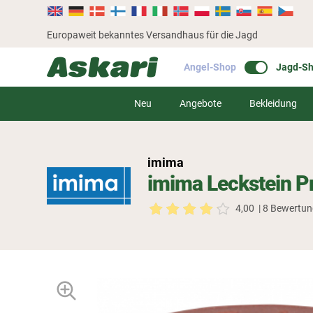
Europaweit bekanntes Versandhaus für die Jagd
Angel-Shop
Jagd-S
Neu
Angebote
Bekleidung
imima
imima Leckstein 
4,00
| 8 Bewertu