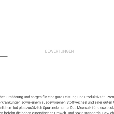
BEWERTUNGEN
ichen Ernährung und sorgen für eine gute Leistung und Produktivität. Pre
erkrankungen sowie einem ausgewogenen Stoffwechsel und einer guten Ge
rlichem Iod plus zusätzlich Spurenelemente. Das Meersalz für diese Leck
ion befolgt die hohen europäischen Umwelt- und Sozialstandards. Gewicht