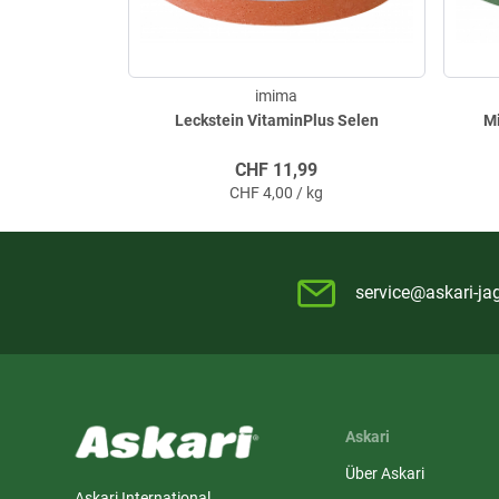
imima
Leckstein VitaminPlus Selen
Mi
CHF
11,99
CHF
4,00 / kg
service@askari-ja
Askari
Über Askari
Askari International