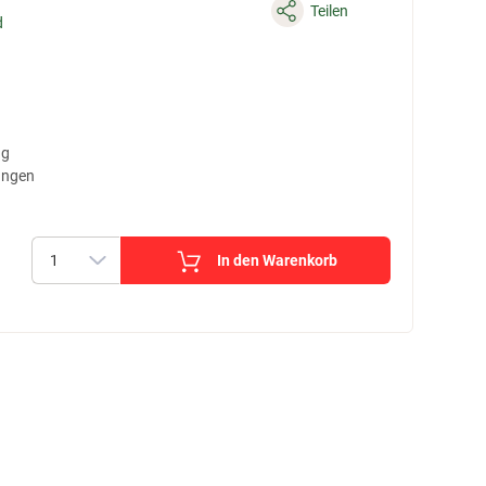
Teilen
d
ng
ungen
In den Warenkorb