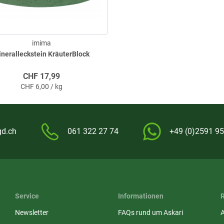
imima
neralleckstein KräuterBlock
CHF
17,99
CHF
6,00 / kg
gd.ch
061 322 27 74
+49 (0)2591 95
Service
Informationen
Newsletter
FAQs rund um Askari