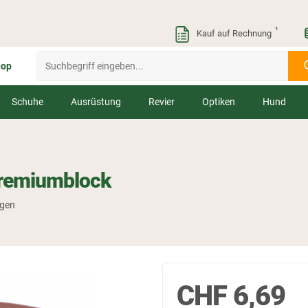
¹
Kauf auf Rechnung
hop
Schuhe
Ausrüstung
Revier
Optiken
Hund
Premiumblock
ngen
CHF
6,69