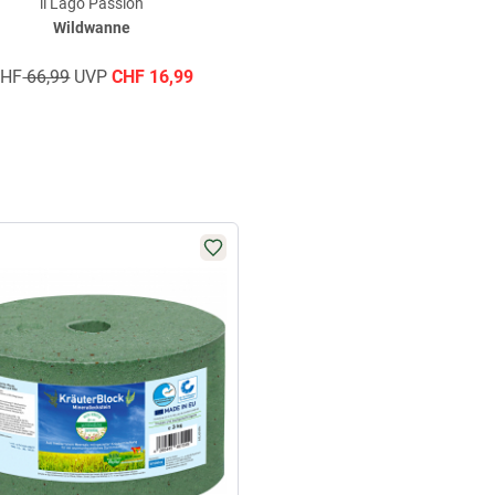
il Lago Passion
Wildwanne
CHF
66,99
UVP
CHF
16,99