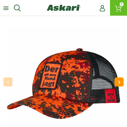
0
‹
›