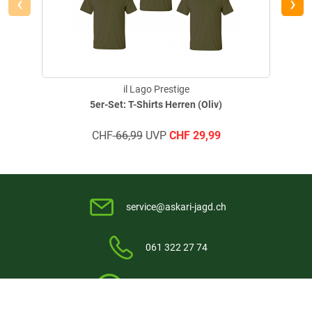
‹
›
il Lago Prestige
5er-Set: T-Shirts Herren (Oliv)
CHF
66,99
UVP
CHF
29,99
service@askari-jagd.ch
061 322 27 74
+49 (0)2591 950 55