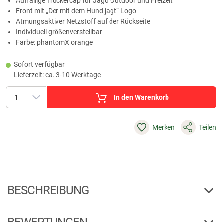
Auffällige Truckercap für Jagd Outdoor und Freizeit
Front mit „Der mit dem Hund jagt“ Logo
Atmungsaktiver Netzstoff auf der Rückseite
Individuell größenverstellbar
Farbe: phantomX orange
Sofort verfügbar
Lieferzeit: ca. 3-10 Werktage
In den Warenkorb
Merken
Teilen
BESCHREIBUNG
il Lago Prestige Wild & Wear Trucker Cap "Der mit dem
Hund jagt" Unisex (phantomX Orange)