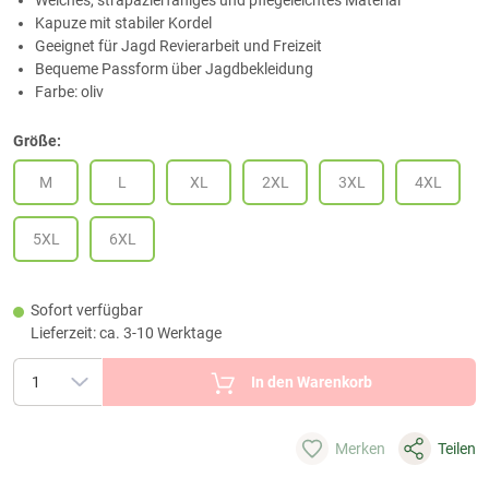
Weiches, strapazierfähiges und pflegeleichtes Material
Kapuze mit stabiler Kordel
Geeignet für Jagd Revierarbeit und Freizeit
Bequeme Passform über Jagdbekleidung
Farbe: oliv
Größe:
M
L
XL
2XL
3XL
4XL
5XL
6XL
Sofort verfügbar
Lieferzeit: ca. 3-10 Werktage
In den Warenkorb
Merken
Teilen