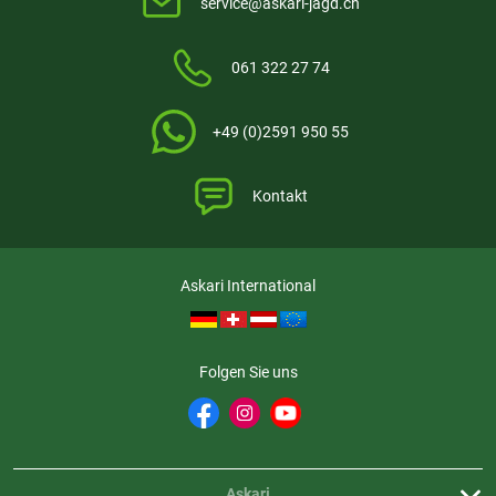
service@askari-jagd.ch
Bewertungen handelt.
Mehr Informationen
.
061 322 27 74
+49 (0)2591 950 55
Kontakt
Askari International
Folgen Sie uns
Askari