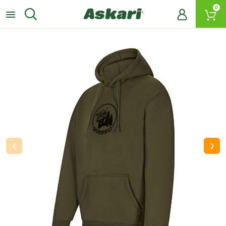
0
‹
›