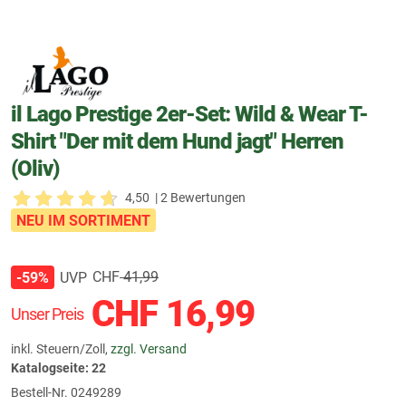
il Lago Prestige 2er-Set: Wild & Wear T-
Shirt "Der mit dem Hund jagt" Herren
(Oliv)
4,50
| 2 Bewertungen
NEU IM SORTIMENT
CHF
41,99
UVP
-59%
CHF
16,99
Unser Preis
inkl. Steuern/Zoll,
zzgl. Versand
Katalogseite: 22
Bestell-Nr.
0249289