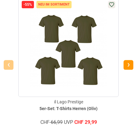
FILTER / SORTIERUNG
-55%
-64
NEU IM SORTIMENT
Material: 100 % Baumwolle.
Verifizierte Bewertung
‹
›
Material sehr gut. Bin begeistert.
geschrieben am
11.06.2026 über Trusted Shops
il Lago Prestige
5er-Set: T-Shirts Herren (Oliv)
Verifizierte Bewertung
CHF
66,99
UVP
CHF
29,99
Kein Frauenlogo, man sollte einfach die Mehrzahl nehmen: die mit
Hunden jagen