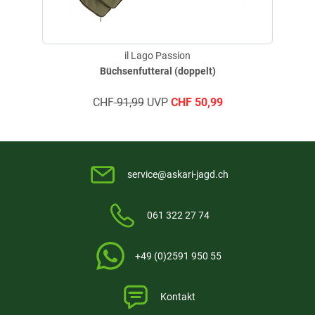
il Lago Passion
Büchsenfutteral (doppelt)
CHF
91,99
UVP
CHF
50,99
service@askari-jagd.ch
061 322 27 74
+49 (0)2591 950 55
Kontakt