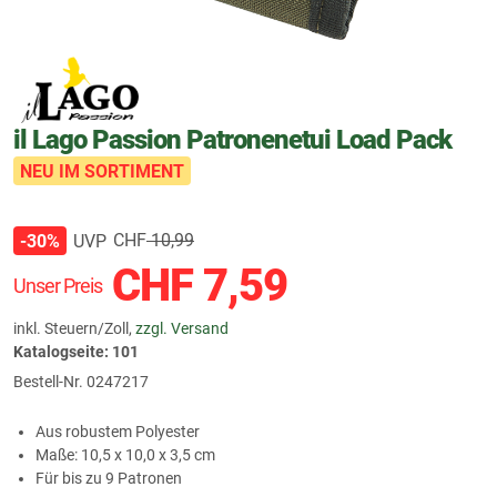
il Lago Passion Patronenetui Load Pack
NEU IM SORTIMENT
CHF
10,99
UVP
-30%
CHF
7,59
Unser Preis
inkl. Steuern/Zoll,
zzgl. Versand
Katalogseite: 101
Bestell-Nr.
0247217
Aus robustem Polyester
Maße: 10,5 x 10,0 x 3,5 cm
Für bis zu 9 Patronen