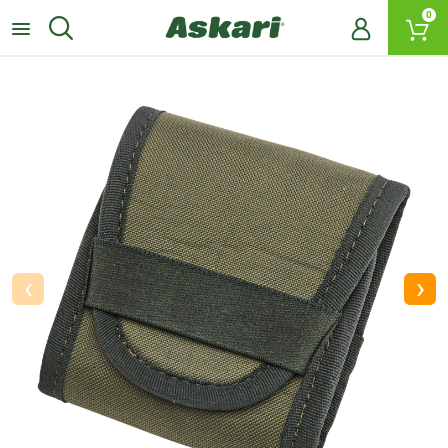
0
‹
›