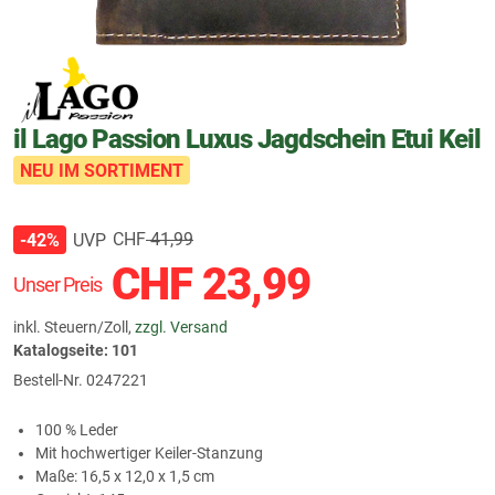
il Lago Passion Luxus Jagdschein Etui Keil
NEU IM SORTIMENT
CHF
41,99
UVP
-42%
CHF
23,99
Unser Preis
inkl. Steuern/Zoll,
zzgl. Versand
Katalogseite: 101
Bestell-Nr.
0247221
100 % Leder
Mit hochwertiger Keiler-Stanzung
Maße: 16,5 x 12,0 x 1,5 cm