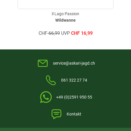
il Lago Passion
Wildwanne
CHF
66,99
UVP
CHF
16,99
service@askari-jagd.ch
061 322 27 74
+49 (0)2591 950 55
Kontakt