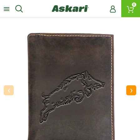
0
‹
›