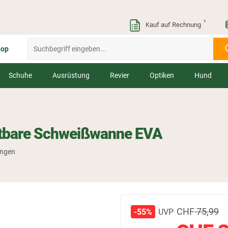
¹
Kauf auf Rechnung
hop
Schuhe
Ausrüstung
Revier
Optiken
Hund
altbare Schweißwanne EVA
ungen
CHF
75,99
UVP
-55%