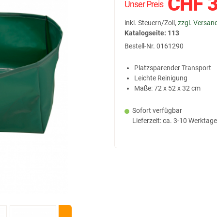
CHF
3
Unser Preis
inkl. Steuern/Zoll,
zzgl. Versan
Katalogseite: 113
Bestell-Nr.
0161290
Platzsparender Transport
Leichte Reinigung
Maße: 72 x 52 x 32 cm
Sofort verfügbar
Lieferzeit: ca. 3-10 Werktage