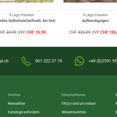
il Lago Passion
il Lago Passion
ähe Vollschale(beflockt, 4er Set)
Aufbrechgalgen
CHF
33,99
UVP
CHF
16,99
CHF
333,99
UVP
CHF
166
gd.ch
061 322 27 74
+49 (0)2591 95
Service
Informationen
Newsletter
FAQs rund um Askari
Kataloge anfordern
Wissenswertes