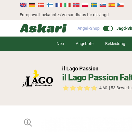
Europaweit bekanntes Versandhaus für die Jagd
Angel-Shop
Jagd-S
Neu
Angebote
Bekleidung
il Lago Passion
il Lago Passion F
4,60
| 53 Bewert