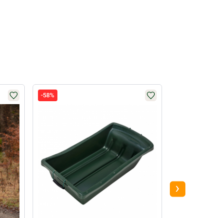
-58%
-51%
›