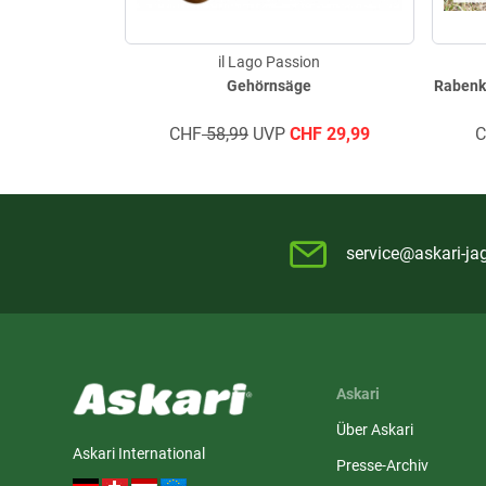
il Lago Passion
Gehörnsäge
Rabenkr
CHF
58,99
UVP
CHF
29,99
service@askari-ja
Askari
Über Askari
Askari International
Presse-Archiv