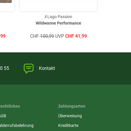
il Lago Passion
il
Wildwanne Performance
Ringelh
,99
CHF
100,99
UVP
CHF
41,99
CHF
26,
0 55
Kontakt
Rechtliches
Zahlungsarten
AGB
Überweisung
Widerrufsbelehrung
Kreditkarte