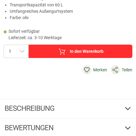
Transportkapazität von 60 L
Umfangreiches Außengurtsystem
Farbe: oliv
Sofort verfügbar
Lieferzeit: ca. 3-10 Werktage
In den Warenkorb
Merken
Teilen
BESCHREIBUNG
il Lago Passion 60L LW Rucksack Eagle Tac
BEWERTUNGEN
Wenn Sie auf der Suche nach einem Rucksack sind, der speziell für die
Jagd konzipiert ist, dann ist der il Lago Rucksack „Eagle Tac“ genau das