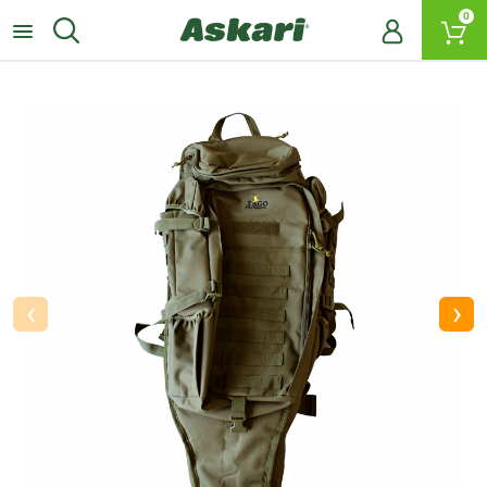
0
‹
›