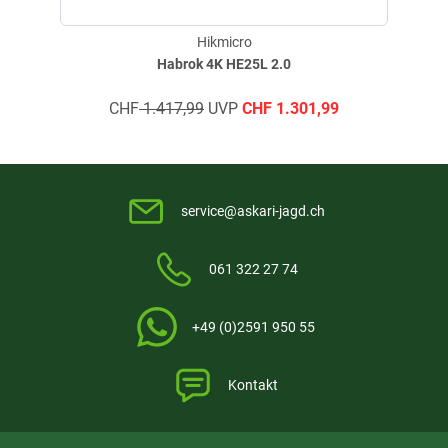
Hikmicro
Habrok 4K HE25L 2.0
CHF
1.417,99
UVP
CHF
1.301,99
service@askari-jagd.ch
061 322 27 74
+49 (0)2591 950 55
Kontakt