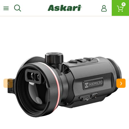
0
‹
›