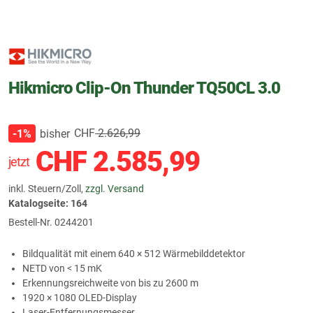
Hikmicro Clip-On Thunder TQ50CL 3.0
CHF
2.626,99
bisher
-1%
CHF
2.585,99
jetzt
inkl. Steuern/Zoll,
zzgl. Versand
Katalogseite: 164
Bestell-Nr.
0244201
Bildqualität mit einem 640 × 512 Wärmebilddetektor
NETD von < 15 mK
Erkennungsreichweite von bis zu 2600 m
1920 × 1080 OLED-Display
Laser-Entfernungsmesser