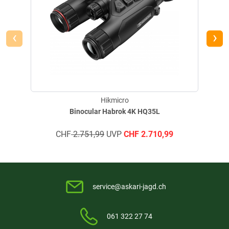
- Zoom Pro: Ja
- Bild Pro 2.0: Ja
- Video aufnehmen: Ja
‹
›
- Snapshot erfassen: Ja
- Audioaufnahme: Ja
- Standby-Modus: Ja
- Lagerung: Integriertes EMMC (64 GB)
- PIP: Ja
- Hotspot: Ja
Hikmicro
- Heißer Track: Ja
Binocular Habrok 4K HQ35L
- Digitaler Magnetischer Kompass: Ja
- GPS: Ja
- Lokales Album: Ja
CHF
2.751,99
UVP
CHF
2.710,99
- Batterietyp: Austauschbarer und wiederaufladbarer Li-Ionen-Akku
- Batteriebetriebszeit: 10,5h (25 °C, mit Hotspot aus, LRF und Zoom Pro)
- Typ-C Stromversorgung: 5V/9V DC, 3A Unterstützung Externe
Stromversorgung, Unterstützung Direkte Aufladung
service@askari-jagd.ch
- Schutzniveau: IP67
- Dimension: 142,9mm × 79,7 mm × 230,5 mm (5,6" × 3,1" × 9,1")
- Gewicht: 975g mit Akkupack
061 322 27 74
- Arbeitstemperatur: -30°C ~ +55°C