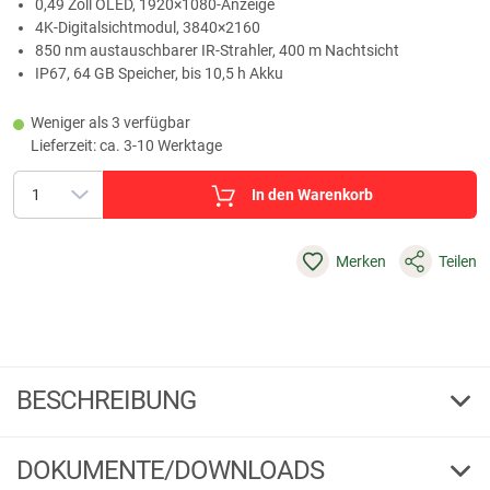
0,49 Zoll OLED, 1920×1080‑Anzeige
4K‑Digitalsichtmodul, 3840×2160
850 nm austauschbarer IR‑Strahler, 400 m Nachtsicht
IP67, 64 GB Speicher, bis 10,5 h Akku
Weniger als 3 verfügbar
Lieferzeit: ca. 3-10 Werktage
In den Warenkorb
Merken
Teilen
BESCHREIBUNG
Hikmicro Binocular Habrok Pro HQ50L
DOKUMENTE/DOWNLOADS
Das HIKMICRO HABROK Pro HQ50L Multi-Spektrum-Binocular