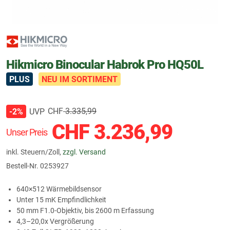
Hikmicro Binocular Habrok Pro HQ50L
PLUS
NEU IM SORTIMENT
CHF
3.335,99
UVP
-2%
CHF
3.236,99
Unser Preis
inkl. Steuern/Zoll,
zzgl. Versand
Bestell-Nr.
0253927
640×512 Wärmebildsensor
Unter 15 mK Empfindlichkeit
50 mm F1.0‑Objektiv, bis 2600 m Erfassung
4,3–20,0x Vergrößerung