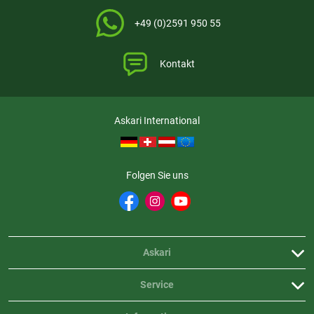
- Interpupillare Einstellbereich: 60 mm bis 74 mm
- Montageadapter: 1/4“-20-UNC
+49 (0)2591 950 55
- Sicherheitsklasse für Laser: Klasse 1
- Wellenlänge:905 nm
- Max. Messbereich: 1000 m
Kontakt
- Messgenauigkeit: ±1 m
- Min. Messbereich: 10 m
Askari International
Folgen Sie uns
Askari
Service