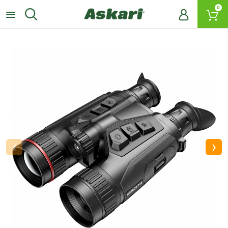
0
‹
›