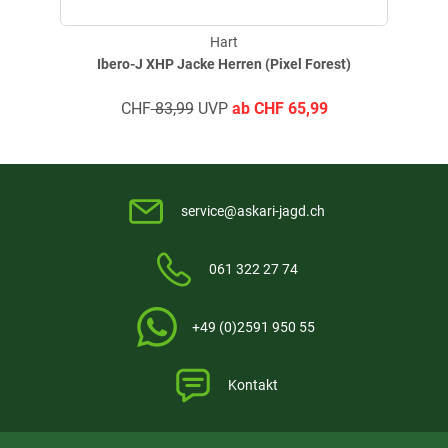
Hart
Ibero-J XHP Jacke Herren (Pixel Forest)
CHF
83,99
UVP
ab
CHF
65,99
service@askari-jagd.ch
061 322 27 74
+49 (0)2591 950 55
Kontakt