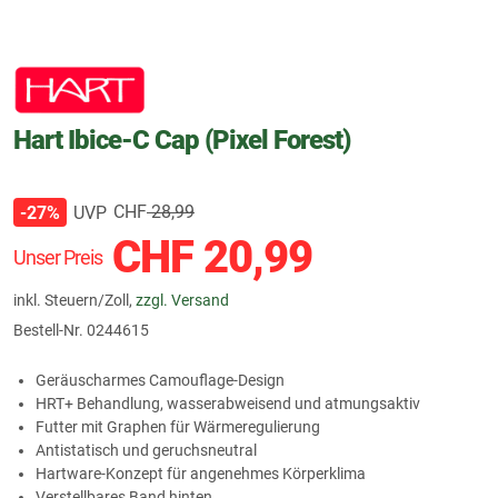
Hart Ibice-C Cap (Pixel Forest)
CHF
28,99
UVP
-27%
CHF
20,99
Unser Preis
inkl. Steuern/Zoll,
zzgl. Versand
Bestell-Nr.
0244615
Geräuscharmes Camouflage-Design
HRT+ Behandlung, wasserabweisend und atmungsaktiv
Futter mit Graphen für Wärmeregulierung
Antistatisch und geruchsneutral
Hartware-Konzept für angenehmes Körperklima
Verstellbares Band hinten