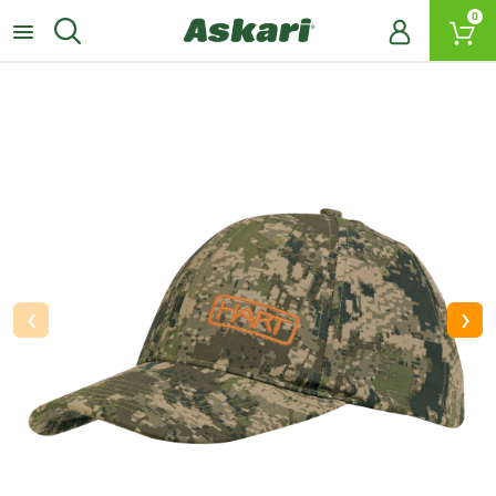
0
‹
›