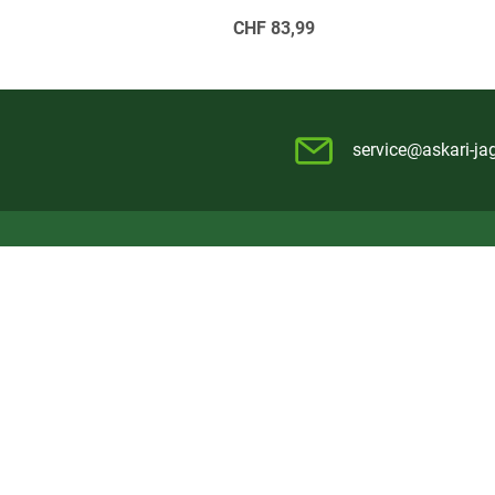
CHF
83,99
service@askari-ja
Askari
Über Askari
Askari International
Presse-Archiv
Sitemap
Folgen Sie uns