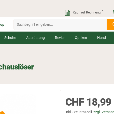
¹
Kauf auf Rechnung
hop
Schuhe
Ausrüstung
Revier
Optiken
Hund
chauslöser
CHF
18,99
inkl. Steuern/Zoll,
zzgl. Versan