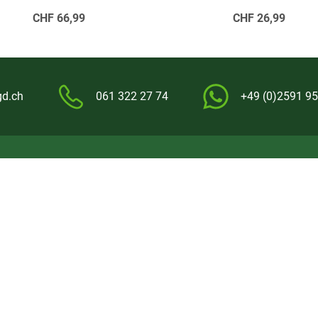
CHF
66,99
CHF
26,99
gd.ch
061 322 27 74
+49 (0)2591 95
Service
Informationen
Newsletter
FAQs rund um Askari
Kataloge anfordern
Wissenswertes
Jungjäger-Club
Info zum Bestellprozess
Askari App
Service-Infos
E
E
Garantien