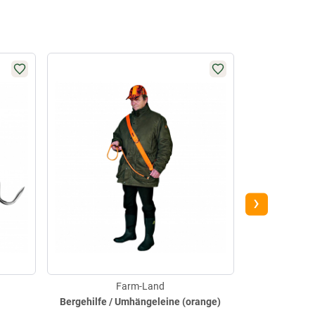
-2%
›
Farm-Land
Bergehilfe / Umhängeleine (orange)
S