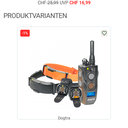
Praktische Energieversorgung und Zubehör
CHF
25,99
UVP
CHF
16,99
Das System nutzt Li-Po-Akkus mit einer Ladedauer von 2 bis 3 Stunden,
sodass die Geräte zügig wieder einsatzbereit sind. Im Lieferumfang sind
PRODUKTVARIANTEN
neben Sender und Empfänger mit Halsband ein Ladegerät mit
Ladekabel, eine Testlampe, eine Bedienungsanleitung und ein Gürtelclip
enthalten, was den direkten Einsatz nach dem Auspacken erleichtert.
-1%
Highlights
Maximale Reichweite: 800 m
Wasserdichte Komponenten: Sender und Empfänger IPX9K
Impulssteuerung: 127 Impulsstufen und rheostatischer Regler von 0
bis 127
Produktdetails
Ergonomischer Empfänger schmiegt sich diskret an den Hals des
Hundes an
Impulsfreie Vibration
Impulsarten: Kurz- und Dauerimpuls
Impulsstärke: Niedrige bis mittelstarke Impulse
Senderoptionen: für 1 oder 2 Hunde
Dogtra
Nicht kompatibel mit dem Freihandsystem