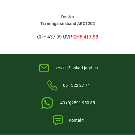
Dogtra
Trainingshalsband ARC1202
CHF
437,99
UVP
CHF
417,99
service@askari-jagd.ch
061 322 27 74
+49 (0)2591 950 55
Kontakt