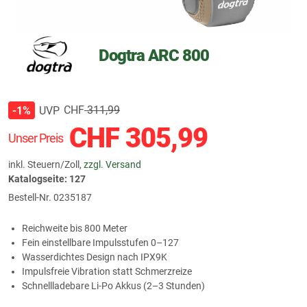
Dogtra ARC 800
CHF
311,99
UVP
-1%
CHF
305,99
Unser Preis
inkl. Steuern/Zoll,
zzgl. Versand
Katalogseite: 127
Bestell-Nr.
0235187
Reichweite bis 800 Meter
Fein einstellbare Impulsstufen 0–127
Wasserdichtes Design nach IPX9K
Impulsfreie Vibration statt Schmerzreize
Schnellladebare Li‑Po Akkus (2–3 Stunden)