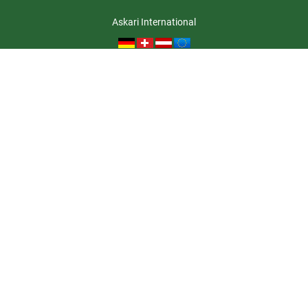
Askari International
Folgen Sie uns
Askari
Service
Informationen
Zahlungsarten
Rechtliches