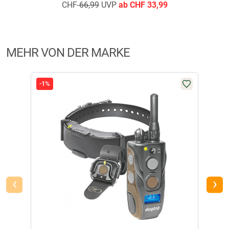
Highlights
CHF
66,99
UVP
ab
CHF
33,99
Booster-Funktion für sofortigen Zugriff auf eine höhere Impulsstufe
Impulsstufenverriegelung
Handsfree-Button zur Auslösung der am Handsender eingestellten
Impulsstufe
MEHR VON DER MARKE
Produktdetails
Ergonomisches und wasserdichtes Ausbildungshalsband für bis zu 2
-1%
-4%
Hunde
Impulsfreie Vibration
Kurz- und Dauerimpuls
Einstellbarer Booster
Rheostatischer Impulsstufenregler von 0 bis 127
Niedrige bis mittelstarke Impulse
Technische Daten/Lieferumfang
Reichweite: bis zu 1.200 Meter
‹
›
Ladedauer Akku: 2–3 Stunden
Akkutyp Sender und Empfänger: Li-Po-Akkus
Knopfzellbatterie in der Freihandvorrichtung
Schutzart Empfänger (Halsband): IPX9K
Schutzart Sender: IPX9K