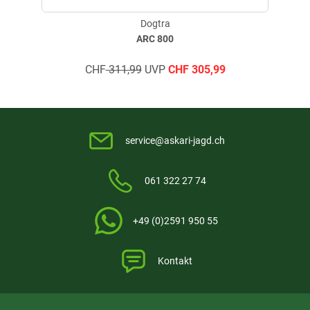
Handsender: Gewicht 122 g
Dogtra
Handsender: Maße 9,5 × 4,5 × 3,1 cm
ARC 800
Handsender: Reichweite ca. 1200 m
Halsbandempfänger: Gewicht 200 g mit ungekürztem Halsband
CHF
311,99
UVP
CHF
305,99
Halsbandempfänger: Maße 8,7 × 3,4 × 3,2 cm
Halsbandempfänger: Halsbandlänge 75 cm
Geeignet für Hunde ab 15 kg
LCD-Bildschirm
service@askari-jagd.ch
Ausstattung
Sender für 1 oder 2 Hunde
Kompatibel mit dem Freihandsystem
061 322 27 74
Freihandvorrichtung
Impulsstufenverriegelung
Einstellbarer Booster
+49 (0)2591 950 55
Nicht leitfähige Kunststoffkontakte
Gürtelclip
Kontakt
Anwendung
Ausbildung von Hunden ab 15 kg