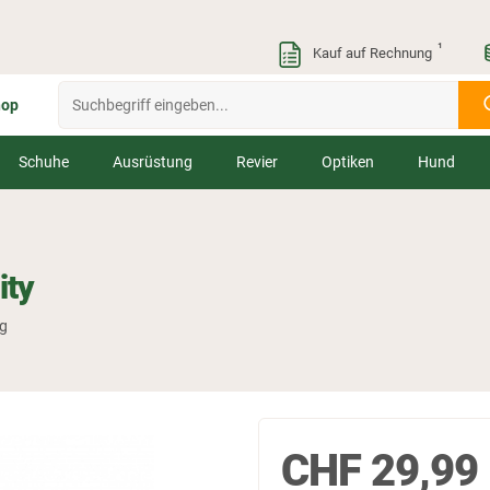
¹
Kauf auf Rechnung
hop
Schuhe
Ausrüstung
Revier
Optiken
Hund
ity
ng
CHF
29,99