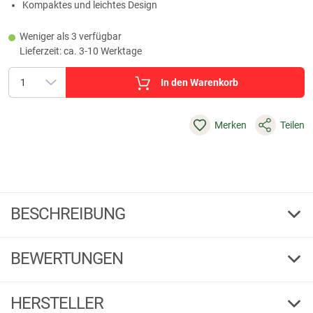
Kompaktes und leichtes Design
Weniger als 3 verfügbar
Lieferzeit: ca. 3-10 Werktage
In den Warenkorb
Merken
Teilen
BESCHREIBUNG
Carson MiniMight™ Taschenmonokular
BEWERTUNGEN
Kompaktes Monokular für Outdoor-Abenteuer
Das MM-618 Mini Might™ Monokular kombiniert starke 6x Vergrößerung
5,00
mit kompakter Bauweise und eignet sich ideal für Outdoor-Aktivitäten,
(1)
HERSTELLER
Wildbeobachtung, Jagd, Sportveranstaltungen und Konzerte. Dank