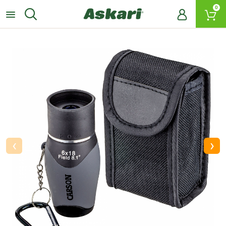
0
‹
›