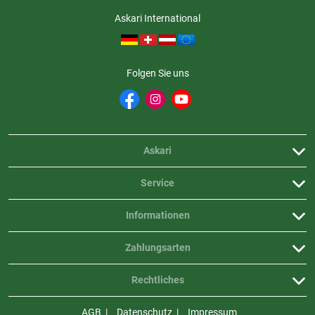
Sichtfeld Grad: 8.1 Grad
Askari International
Scheinbares Sichtfeld: 46 Grad
Artikelgewicht: 0.06 kgs
Artikel Verpackungsmasse: 12.7 cm x 6.1 cm x 15.2 cm
Artikel Verpackungsgewicht: 0.15 kgs
Folgen Sie uns
Askari
Service
Informationen
Zahlungsarten
Rechtliches
AGB
Datenschutz
Impressum