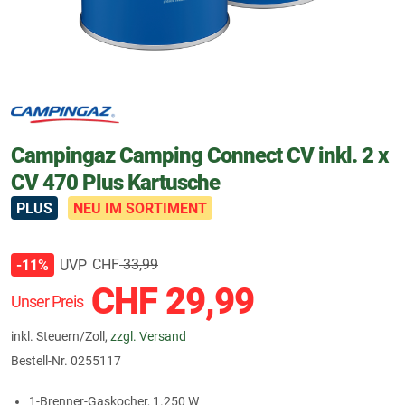
Campingaz Camping Connect CV inkl. 2 x
CV 470 Plus Kartusche
PLUS
NEU IM SORTIMENT
CHF
33,99
UVP
-11%
CHF
29,99
Unser Preis
inkl. Steuern/Zoll,
zzgl. Versand
Bestell-Nr.
0255117
1‑Brenner‑Gaskocher, 1.250 W