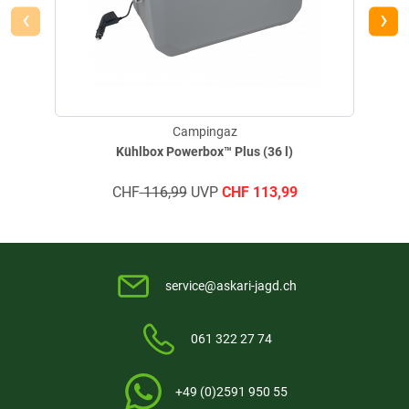
‹
›
Vorteile im Überblick:
- Set mit Camping Connect CV Gaskocher und 2 x CV 470 Plus
- GaskartuschenKompakter Kocher mit 1.250 Watt Leistung
- Easy Clic Connect & Dual-Lock für sichere Verbindung
- Rote/grüne Anzeige für höchste Sicherheit
Campingaz
- Vier stabile Topfträger für festen Halt
Kühlbox Powerbox™ Plus (36 l)
- Leicht und transportabel – ideal unterwegs
- Optimal für Camping, Wandern und Outdoor
CHF
116,99
UVP
CHF
113,99
Technische Daten:
-
Anzahl Brenner:
1
-
Leistung (Watt):
1.250 W
service@askari-jagd.ch
- Siedezeit für 1 L Wasser:
5 Min. 20 Sek.
- Erlaubter max. Topfdurchmesser:
20 cm
- Zündung:
Manuell
061 322 27 74
- Easy Clic System:
Ja
-
Betrieb mit:
CV 470 Plus Gaskartusche
+49 (0)2591 950 55
-
Betriebsdauer:
5 Std.