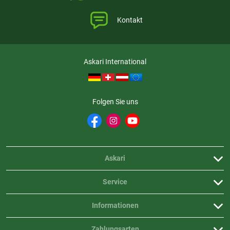
-
Betriebsdruck:
50 mbar
-
Gasverbrauch:
90 g/h
Kontakt
-
Maße:
ø 13.5 x 9.5 cm
-
Transporttasche enthalten:
Nein
- Gewicht:
200 g
- Lieferumfang:
1 x Camping Connect & 2 x CV 470 Plus Garkartuschen
Askari International
Hinweis:
Das Gerät ist nicht für den Einsatz in geschlossenen Räumen
geeignet
Folgen Sie uns
Askari
Service
Informationen
Zahlungsarten