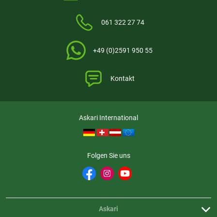
getroffen, um sicherzustellen, dass es es sich um echte
Bewertungen handelt.
Mehr Informationen
.
061 322 27 74
+49 (0)2591 950 55
Aktuell liegen noch keine Produktbewertungen für diesen
i
Artikel vor.
Kontakt
Askari International
Folgen Sie uns
Askari