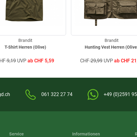
Brandit
Brandit
T-Shirt Herren (Olive)
Hunting Vest Herren (Olive
HF
9,19
UVP
ab
CHF
5,59
CHF
29,99
UVP
ab
CHF
21
gd.ch
061 322 27 74
+49 (0)2591 95
Service
Informationen