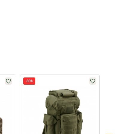
-30%
-33%