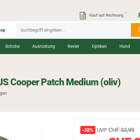
¹
Kauf auf Rechnung
hop
Schuhe
Ausrüstung
Revier
Optiken
Hund
US Cooper Patch Medium (oliv)
ngen
CHF
33,99
UVP
-38%