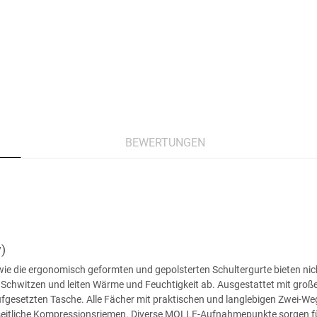
BEWERTUNGEN
)
sowie die ergonomisch geformten und gepolsterten Schultergurte bieten n
chwitzen und leiten Wärme und Feuchtigkeit ab. Ausgestattet mit groß
fgesetzten Tasche. Alle Fächer mit praktischen und langlebigen Zwei-Weg
seitliche Kompressionsriemen. Diverse MOLLE-Aufnahmepunkte sorgen für