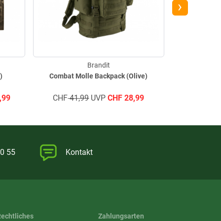
›
Brandit
)
Combat Molle Backpack (Olive)
Teddyfleece
,99
CHF
41,99
UVP
CHF
28,99
CHF
50,9
0 55
Kontakt
Rechtliches
Zahlungsarten