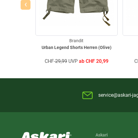
‹
Brandit
Urban Legend Shorts Herren (Olive)
CHF
29,99
UVP
ab
CHF
20,99
C
service@askari-ja
Askari