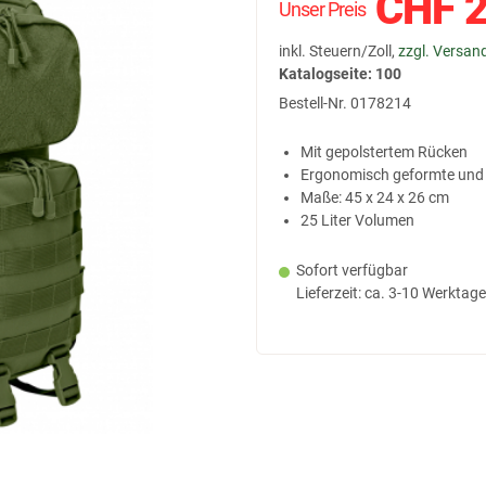
CHF
2
Unser Preis
inkl. Steuern/Zoll,
zzgl. Versan
Katalogseite: 100
Bestell-Nr.
0178214
Mit gepolstertem Rücken
Ergonomisch geformte und 
Maße: 45 x 24 x 26 cm
25 Liter Volumen
Sofort verfügbar
Lieferzeit: ca. 3-10 Werktage