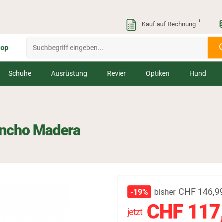
¹
Kauf auf Rechnung
hop
Schuhe
Ausrüstung
Revier
Optiken
Hund
lincho Madera
CHF
146,9
bisher
-19%
CHF
117
jetzt