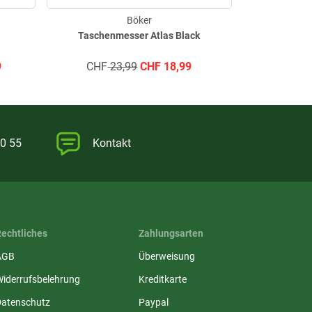
Böker
Taschenmesser Atlas Black
Advents
9
CHF
23,99
CHF
18,99
0 55
Kontakt
Rechtliches
Zahlungsarten
AGB
Überweisung
Widerrufsbelehrung
Kreditkarte
Datenschutz
Paypal