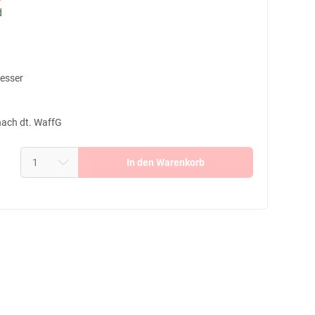
d
Messer
nach dt. WaffG
In den Warenkorb