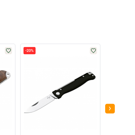
-20%
PLUS
›