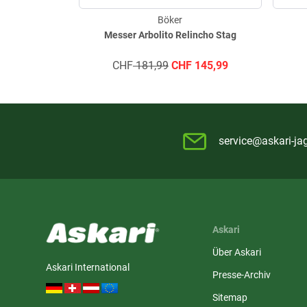
Böker
Messer Arbolito Relincho Stag
CHF
181,99
CHF
145,99
service@askari-ja
Askari
Über Askari
Askari International
Presse-Archiv
Sitemap