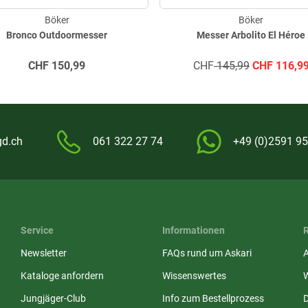
Böker
Böker
Bronco Outdoormesser
Messer Arbolito El Héroe
CHF
150,99
CHF
145,99
CHF
116,9
gd.ch
061 322 27 74
+49 (0)2591 95
Service
Informationen
Newsletter
FAQs rund um Askari
Kataloge anfordern
Wissenswertes
Jungjäger-Club
Info zum Bestellprozess