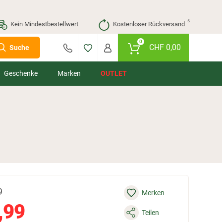
⁵
Kein Mindestbestellwert
Kostenloser Rückversand
0
CHF
0,00
Suche
Geschenke
Marken
OUTLET
9
Merken
,99
Teilen