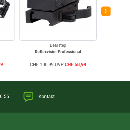
›
Bearstep
r
Reflexvisier Professional
Bewegungsm
99
CHF
100,99
UVP
CHF
58,99
CHF
375,
0 55
Kontakt