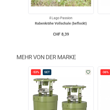
il Lago Passion
Rabenkrähe Vollschale (beflockt)
CHF
8,39
MEHR VON DER MARKE
-53%
SET
-36%