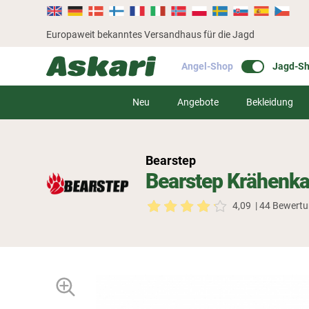
Europaweit bekanntes Versandhaus für die Jagd
Angel-Shop
Jagd-S
Neu
Angebote
Bekleidung
Bearstep
Bearstep Krähenka
4,09
| 44 Bewert