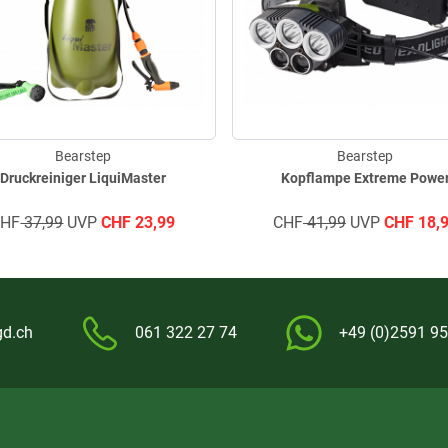
Bearstep
Bearstep
Druckreiniger LiquiMaster
Kopflampe Extreme Powe
CHF
37,99
UVP
CHF
23,99
CHF
41,99
UVP
CHF
18,
gd.ch
061 322 27 74
+49 (0)2591 95