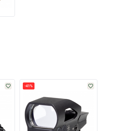
-41%
-59%