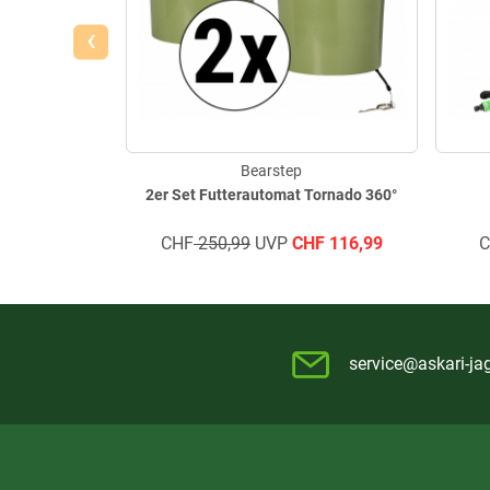
‹
Bearstep
2er Set Futterautomat Tornado 360°
CHF
250,99
UVP
CHF
116,99
service@askari-ja