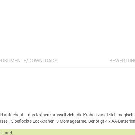
DOKUMENTE/DOWNLOADS
BEWERTUN
bild aufgebaut – das Krähenkarussell zieht die Krähen zusätzlich magisch
sell, 3 beflockte Lockkrähen, 3 Montagearme. Benötigt 4 x AA-Batterien (
em Land.