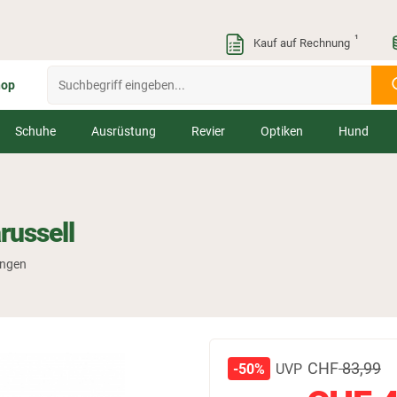
¹
Kauf auf Rechnung
hop
Schuhe
Ausrüstung
Revier
Optiken
Hund
russell
ungen
CHF
83,99
UVP
-50%