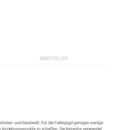
HERSTELLER
 Schalen- und Raubwild. Für die Fallenjagd genügen wenige
okale Anziehungspunkte zu schaffen. Die Rezeptur verwendet