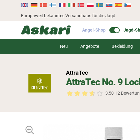
Europaweit bekanntes Versandhaus für die Jagd
Angel-Shop
Jagd-S
Neu
Angebote
Bekleidung
AttraTec
AttraTec No. 9 Loc
3,50
| 2 Bewertu