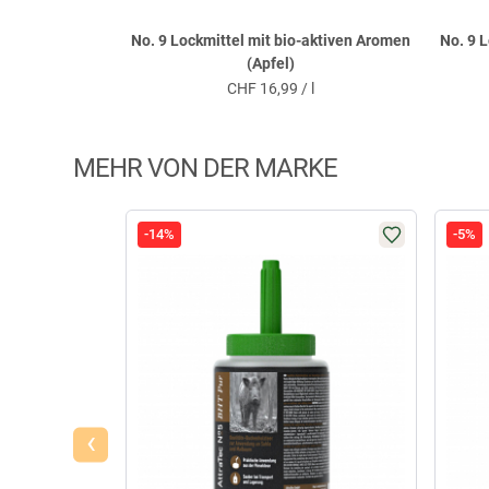
No. 9 Lockmittel mit bio-aktiven Aromen
No. 9 
(Apfel)
CHF
16,99 / l
MEHR VON DER MARKE
-14%
-5%
‹