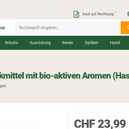
¹
Kauf auf Rechnung
hop
Schuhe
Ausrüstung
Revier
Optiken
Hund
kmittel mit bio-aktiven Aromen (Ha
ngen
CHF
23,99