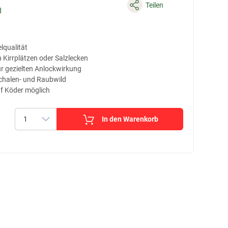
Teilen
d
lqualität
Kirrplätzen oder Salzlecken
ur gezielten Anlockwirkung
chalen- und Raubwild
uf Köder möglich
In den Warenkorb