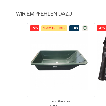
WIR EMPFEHLEN DAZU
-74%
PLUS
-49%
NEU IM SORTIMENT
il Lago Passion