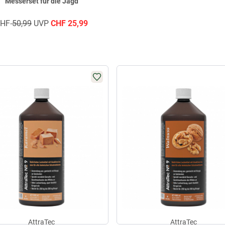
Messerset für die Jagd
CHF
50,99
UVP
CHF
25,99
AttraTec
AttraTec