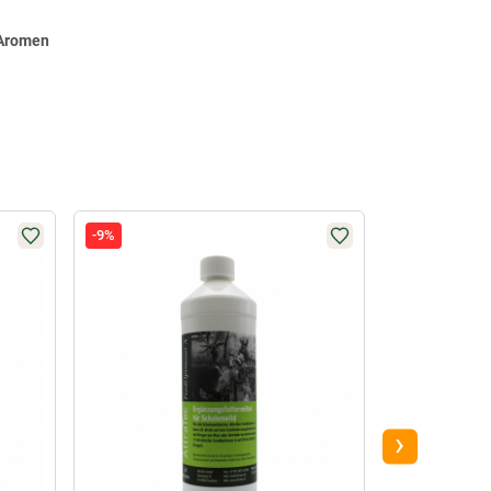
 Aromen
-9%
NEU IM SORTI
›