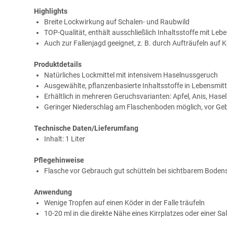
Highlights
Breite Lockwirkung auf Schalen- und Raubwild
TOP-Qualität, enthält ausschließlich Inhaltsstoffe mit Lebe
Auch zur Fallenjagd geeignet, z. B. durch Aufträufeln a
Produktdetails
Natürliches Lockmittel mit intensivem Haselnussgeruch
Ausgewählte, pflanzenbasierte Inhaltsstoffe in Lebensmitt
Erhältlich in mehreren Geruchsvarianten: Apfel, Anis, Hasel
Geringer Niederschlag am Flaschenboden möglich, vor Geb
Technische Daten/Lieferumfang
Inhalt: 1 Liter
Pflegehinweise
Flasche vor Gebrauch gut schütteln bei sichtbarem Boden
Anwendung
Wenige Tropfen auf einen Köder in der Falle träufeln
10-20 ml in die direkte Nähe eines Kirrplatzes oder einer Sa