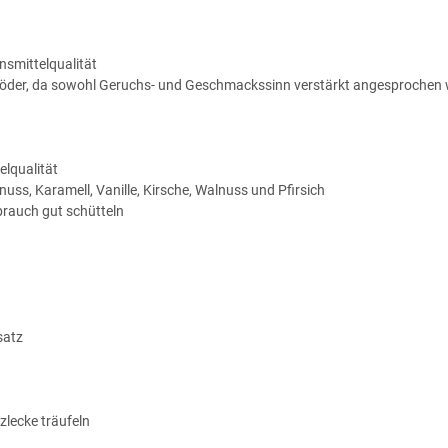
nsmittelqualität
uf Köder, da sowohl Geruchs- und Geschmackssinn verstärkt angesprochen
elqualität
nuss, Karamell, Vanille, Kirsche, Walnuss und Pfirsich
rauch gut schütteln
satz
lzlecke träufeln