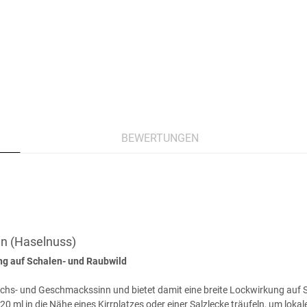
BEWERTUNGEN
en (Haselnuss)
ung auf Schalen- und Raubwild
ruchs- und Geschmackssinn und bietet damit eine breite Lockwirkung auf
0–20 ml in die Nähe eines Kirrplatzes oder einer Salzlecke träufeln, um l