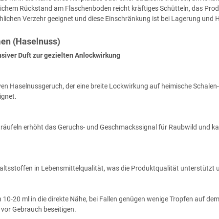
ürlichem Rückstand am Flaschenboden reicht kräftiges Schütteln, das Prod
nschlichen Verzehr geeignet und diese Einschränkung ist bei Lagerung un
men (Haselnuss)
nsiver Duft zur gezielten Anlockwirkung
ven Haselnussgeruch, der eine breite Lockwirkung auf heimische Schalen
ignet.
e träufeln erhöht das Geruchs- und Geschmackssignal für Raubwild und kan
altsstoffen in Lebensmittelqualität, was die Produktqualität unterstütz
on 10-20 ml in die direkte Nähe, bei Fallen genügen wenige Tropfen auf de
n vor Gebrauch beseitigen.