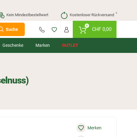
⁵
Kein Mindestbestellwert
Kostenloser Rückversand
0
CHF
0,00
Suche
Geschenke
Marken
OUTLET
selnuss)
Merken